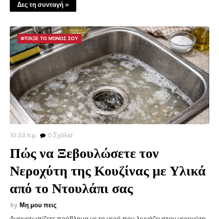
Δες τη συνταγή »
ΦΤΙΆΞΕ ΤΟ ΜΌΝΟΣ ΣΟΥ
10:33 π.μ.
0
Σχόλια
Πώς να Ξεβουλώσετε τον
Νεροχύτη της Κουζίνας με Υλικά
από το Ντουλάπι σας
Μη μου πεις
Αντιμετωπίζετε πρόβλημα με το νερό που λιμνάζει στον νεροχύτη