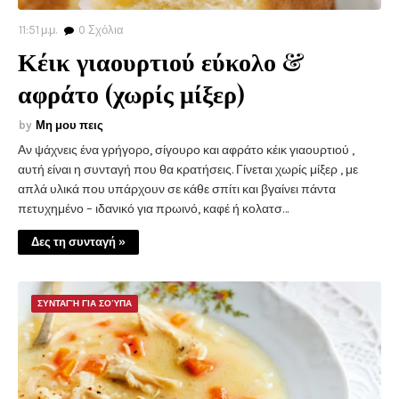
11:51 μ.μ.
0
Σχόλια
Κέικ γιαουρτιού εύκολο &
αφράτο (χωρίς μίξερ)
Μη μου πεις
Αν ψάχνεις ένα γρήγορο, σίγουρο και αφράτο κέικ γιαουρτιού ,
αυτή είναι η συνταγή που θα κρατήσεις. Γίνεται χωρίς μίξερ , με
απλά υλικά που υπάρχουν σε κάθε σπίτι και βγαίνει πάντα
πετυχημένο – ιδανικό για πρωινό, καφέ ή κολατσ…
Δες τη συνταγή »
ΣΥΝΤΑΓΉ ΓΙΑ ΣΟΎΠΑ