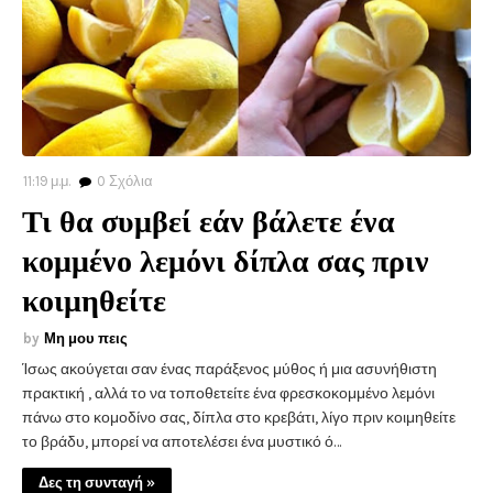
11:19 μ.μ.
0
Σχόλια
Τι θα συμβεί εάν βάλετε ένα
κομμένο λεμόνι δίπλα σας πριν
κοιμηθείτε
Μη μου πεις
Ίσως ακούγεται σαν ένας παράξενος μύθος ή μια ασυνήθιστη
πρακτική , αλλά το να τοποθετείτε ένα φρεσκοκομμένο λεμόνι
πάνω στο κομοδίνο σας, δίπλα στο κρεβάτι, λίγο πριν κοιμηθείτε
το βράδυ, μπορεί να αποτελέσει ένα μυστικό ό…
Δες τη συνταγή »