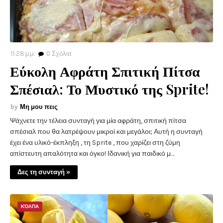
11:28 μ.μ.
0
Σχόλια
Εύκολη Αφράτη Σπιτική Πίτσα
Σπέσιαλ: Το Μυστικό της Sprite!
Μη μου πεις
Ψάχνετε την τέλεια συνταγή για μία αφράτη, σπιτική πίτσα
σπέσιαλ που θα λατρέψουν μικροί και μεγάλοι; Αυτή η συνταγή
έχει ένα υλικό-έκπληξη , τη Sprite , που χαρίζει στη ζύμη
απίστευτη απαλότητα και όγκο! Ιδανική για παιδικό μ…
Δες τη συνταγή »
ΚΌΛΠΑ