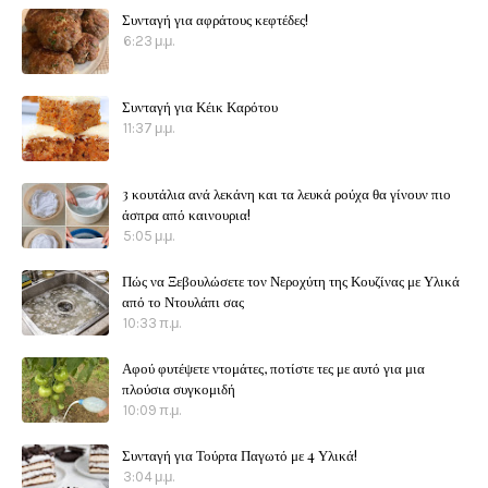
Συνταγή για αφράτους κεφτέδες!
6:23 μ.μ.
Συνταγή για Κέικ Καρότου
11:37 μ.μ.
3 κουτάλια ανά λεκάνη και τα λευκά ρούχα θα γίνουν πιο
άσπρα από καινουρια!
5:05 μ.μ.
Πώς να Ξεβουλώσετε τον Νεροχύτη της Κουζίνας με Υλικά
από το Ντουλάπι σας
10:33 π.μ.
Αφού φυτέψετε ντομάτες, ποτίστε τες με αυτό για μια
πλούσια συγκομιδή
10:09 π.μ.
Συνταγή για Τούρτα Παγωτό με 4 Υλικά!
3:04 μ.μ.