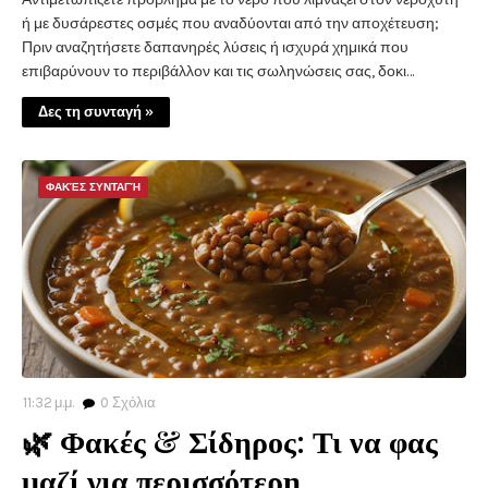
ή με δυσάρεστες οσμές που αναδύονται από την αποχέτευση;
Πριν αναζητήσετε δαπανηρές λύσεις ή ισχυρά χημικά που
επιβαρύνουν το περιβάλλον και τις σωληνώσεις σας, δοκι…
Δες τη συνταγή »
ΦΑΚΈΣ ΣΥΝΤΑΓΉ
11:32 μ.μ.
0
Σχόλια
🌿 Φακές & Σίδηρος: Τι να φας
μαζί για περισσότερη