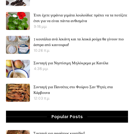
Έτσι έχετε γεράνια γεμάτα λουλούδια: πρέπει να τα ποτίζετε
έτσι για να είναι πάντα ανθισμένα
9:18 μ.μ.
3 κουτάλια ανά λεκάνη και τα λευκά ρούχα θα γίνουν πιο
άσπρα από καινουρια!
10:26 π.μ.
Συνταγή για Νηστίσιμη Μηλόκρεμα με Κανέλα
4:38 μ.μ.
Συνταγή για Πανσέτες στο Φούρνο Σαν Ψητές στα
Κάρβουνα
12:03 π.μ.
Popular Posts
Συνταγή για αφράτους κεφτέδες!