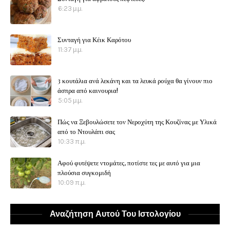
6:23 μ.μ.
Συνταγή για Κέικ Καρότου
11:37 μ.μ.
3 κουτάλια ανά λεκάνη και τα λευκά ρούχα θα γίνουν πιο
άσπρα από καινουρια!
5:05 μ.μ.
Πώς να Ξεβουλώσετε τον Νεροχύτη της Κουζίνας με Υλικά
από το Ντουλάπι σας
10:33 π.μ.
Αφού φυτέψετε ντομάτες, ποτίστε τες με αυτό για μια
πλούσια συγκομιδή
10:09 π.μ.
Αναζήτηση Αυτού Του Ιστολογίου