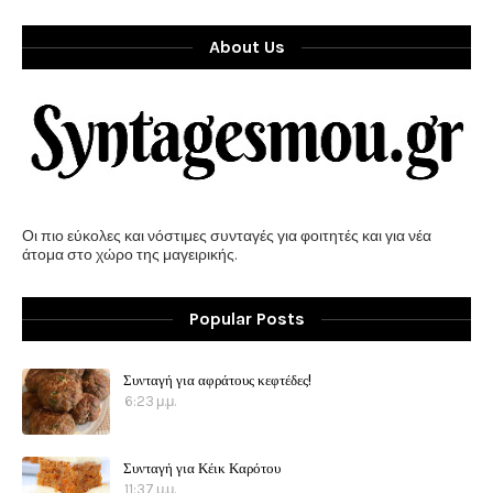
About Us
Οι πιο εύκολες και νόστιμες συνταγές για φοιτητές και για νέα
άτομα στο χώρο της μαγειρικής.
Popular Posts
Συνταγή για αφράτους κεφτέδες!
6:23 μ.μ.
Συνταγή για Κέικ Καρότου
11:37 μ.μ.