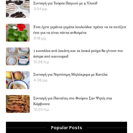
Συνταγή για Τούρτα Παγωτό με 4 Υλικά!
3:04 μ.μ.
Έτσι έχετε γεράνια γεμάτα λουλούδια: πρέπει να τα ποτίζετε
έτσι για να είναι πάντα ανθισμένα
9:18 μ.μ.
3 κουτάλια ανά λεκάνη και τα λευκά ρούχα θα γίνουν πιο
άσπρα από καινουρια!
10:26 π.μ.
Συνταγή για Νηστίσιμη Μηλόκρεμα με Κανέλα
4:38 μ.μ.
Συνταγή για Πανσέτες στο Φούρνο Σαν Ψητές στα
Κάρβουνα
12:03 π.μ.
Popular Posts