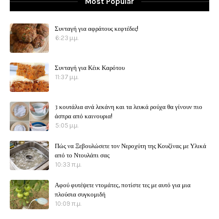
Most Popular
Συνταγή για αφράτους κεφτέδες!
6:23 μ.μ.
Συνταγή για Κέικ Καρότου
11:37 μ.μ.
3 κουτάλια ανά λεκάνη και τα λευκά ρούχα θα γίνουν πιο
άσπρα από καινουρια!
5:05 μ.μ.
Πώς να Ξεβουλώσετε τον Νεροχύτη της Κουζίνας με Υλικά
από το Ντουλάπι σας
10:33 π.μ.
Αφού φυτέψετε ντομάτες, ποτίστε τες με αυτό για μια
πλούσια συγκομιδή
10:09 π.μ.