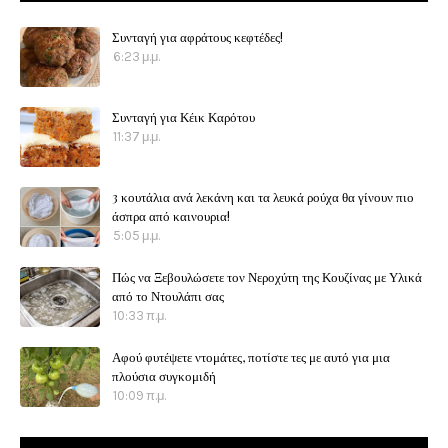
Συνταγή για αφράτους κεφτέδες!
6:23 μ.μ.
Συνταγή για Κέικ Καρότου
11:37 μ.μ.
3 κουτάλια ανά λεκάνη και τα λευκά ρούχα θα γίνουν πιο
άσπρα από καινουρια!
5:05 μ.μ.
Πώς να Ξεβουλώσετε τον Νεροχύτη της Κουζίνας με Υλικά
από το Ντουλάπι σας
10:33 π.μ.
Αφού φυτέψετε ντομάτες, ποτίστε τες με αυτό για μια
πλούσια συγκομιδή
10:09 π.μ.