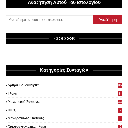
Αναζήτηση Αυτού Του Ιστολογίου
Facebook
Κατηγορίες Συνταγών
Άρθρα Για Μαγειρική
35
0
Γλυκά
21
9
Μαγειρευτά Συνταγές
33
Πίτες
12
Μακαρονάδες Συνταγές
10
Χριστουγεννιάτικα Γλυκά
10