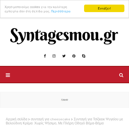
Χρησιμοποιούμε cookies για την καλύτερη
Εντάξει!
εμπειρία σου στη σελίδα μας.
Περισσότερα
Αρχική σελίδα
συνταγή για cheesecake
Συνταγή για Τσίζκεικ Ψυγείου με
Βελούδινη Κρέμα: Χωρίς Ψήσιμο, Με Πλήρη Οδηγό Βήμα-Βήμα