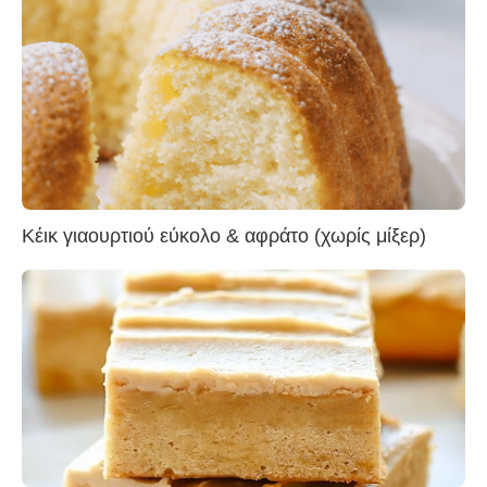
Κέικ γιαουρτιού εύκολο & αφράτο (χωρίς μίξερ)