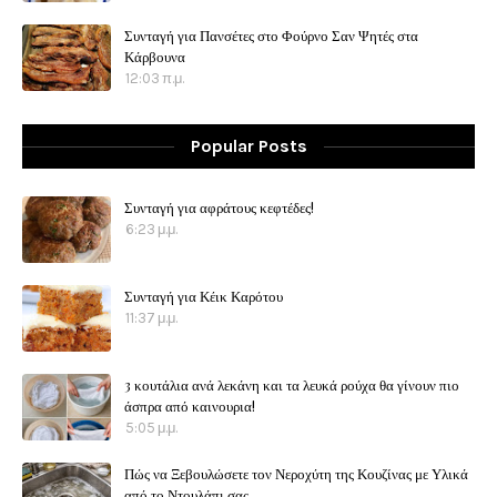
Συνταγή για Πανσέτες στο Φούρνο Σαν Ψητές στα
Κάρβουνα
12:03 π.μ.
Popular Posts
Συνταγή για αφράτους κεφτέδες!
6:23 μ.μ.
Συνταγή για Κέικ Καρότου
11:37 μ.μ.
3 κουτάλια ανά λεκάνη και τα λευκά ρούχα θα γίνουν πιο
άσπρα από καινουρια!
5:05 μ.μ.
Πώς να Ξεβουλώσετε τον Νεροχύτη της Κουζίνας με Υλικά
από το Ντουλάπι σας