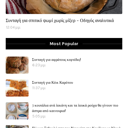
Συνταγή για σπιτικό ψωμί χωρίς μίξερ - Οδηγός αναλυτικά
12:04 μ.μ.
Most Popular
Συνταγή για αφράτους κεφτέδες!
6:23 μ.μ.
Συνταγή για Κέικ Καρότου
11:37 μ.μ.
3 κουτάλια ανά λεκάνη και τα λευκά ρούχα θα γίνουν πιο
άσπρα από καινουρια!
5:05 μ.μ.
Πώς να Ξεβουλώσετε τον Νεροχύτη της Κουζίνας με Υλικά