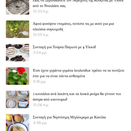
από το Ντουλάπι σας
10:33 π.μ.
Αφού φυτέψετε ντομάτες, ποτίστε τες με αυτό για μια
πλούσια συγκομιδή
10:09 π.μ.
Συνταγή για Τούρτα Παγωτό με 4 Υλικά!
3:04 μ.μ.
Έτσι έχετε γεράνια γεμάτα λουλούδια: πρέπει να τα ποτίζετε
έτσι για να είναι πάντα ανθισμένα
9:18 μ.μ.
3 κουτάλια ανά λεκάνη και τα λευκά ρούχα θα γίνουν πιο
άσπρα από καινουρια!
10:26 π.μ.
Συνταγή για Νηστίσιμη Μηλόκρεμα με Κανέλα
4:38 μ.μ.