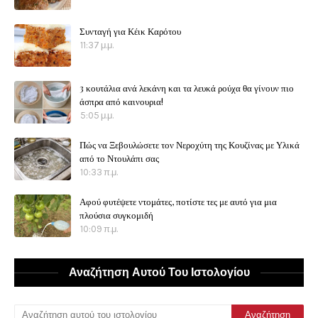
Συνταγή για Κέικ Καρότου
11:37 μ.μ.
3 κουτάλια ανά λεκάνη και τα λευκά ρούχα θα γίνουν πιο
άσπρα από καινουρια!
5:05 μ.μ.
Πώς να Ξεβουλώσετε τον Νεροχύτη της Κουζίνας με Υλικά
από το Ντουλάπι σας
10:33 π.μ.
Αφού φυτέψετε ντομάτες, ποτίστε τες με αυτό για μια
πλούσια συγκομιδή
10:09 π.μ.
Αναζήτηση Αυτού Του Ιστολογίου