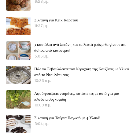
6:23 μ.μ.
Συνταγή για Κέικ Καρότου
11:37 μ.μ.
3 κουτάλια ανά λεκάνη και τα λευκά ρούχα θα γίνουν πιο
άσπρα από καινουρια!
5:05 μ.μ.
Πώς να Ξεβουλώσετε τον Νεροχύτη της Κουζίνας με Υλικά
από το Ντουλάπι σας
10:33 π.μ.
Αφού φυτέψετε ντομάτες, ποτίστε τες με αυτό για μια
πλούσια συγκομιδή
10:09 π.μ.
Συνταγή για Τούρτα Παγωτό με 4 Υλικά!
3:04 μ.μ.