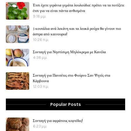
Έτσι έχετε γεράνια γεμάτα λουλούδια: πρέπει να τα ποτίζετε
έτσι για να είναι πάντα ανθισμένα
9:18 μ.μ.
3 κουτάλια ανά λεκάνη και τα λευκά ρούχα θα γίνουν πιο
άσπρα από καινουρια!
10:26 π.μ.
Συνταγή για Νηστίσιμη Μηλόκρεμα με Κανέλα
4:38 μ.μ.
Συνταγή για Πανσέτες στο Φούρνο Σαν Ψητές στα
Κάρβουνα
12:03 π.μ.
Popular Posts
Συνταγή για αφράτους κεφτέδες!
6:23 μ.μ.