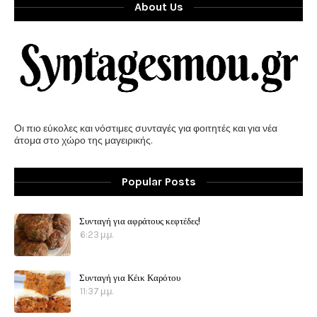
About Us
Οι πιο εύκολες και νόστιμες συνταγές για φοιτητές και για νέα
άτομα στο χώρο της μαγειρικής.
Popular Posts
Συνταγή για αφράτους κεφτέδες!
6:23 μ.μ.
Συνταγή για Κέικ Καρότου
11:37 μ.μ.