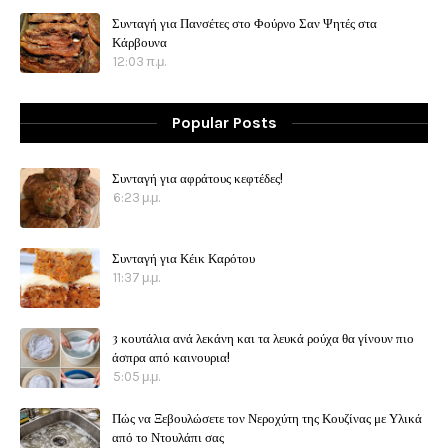
Συνταγή για Πανσέτες στο Φούρνο Σαν Ψητές στα
Κάρβουνα
12:03 π.μ.
Popular Posts
Συνταγή για αφράτους κεφτέδες!
6:23 μ.μ.
Συνταγή για Κέικ Καρότου
11:37 μ.μ.
3 κουτάλια ανά λεκάνη και τα λευκά ρούχα θα γίνουν πιο
άσπρα από καινουρια!
5:05 μ.μ.
Πώς να Ξεβουλώσετε τον Νεροχύτη της Κουζίνας με Υλικά
από το Ντουλάπι σας