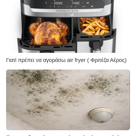
Γιατί πρέπει να αγοράσω air fryer ( Φριτέζα Αέρος)