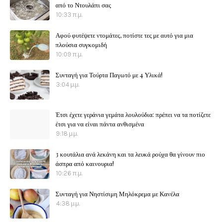
από το Ντουλάπι σας
10:33 π.μ.
Αφού φυτέψετε ντομάτες, ποτίστε τες με αυτό για μια
πλούσια συγκομιδή
10:09 π.μ.
Συνταγή για Τούρτα Παγωτό με 4 Υλικά!
3:04 μ.μ.
Έτσι έχετε γεράνια γεμάτα λουλούδια: πρέπει να τα ποτίζετε
έτσι για να είναι πάντα ανθισμένα
9:18 μ.μ.
3 κουτάλια ανά λεκάνη και τα λευκά ρούχα θα γίνουν πιο
άσπρα από καινουρια!
10:26 π.μ.
Συνταγή για Νηστίσιμη Μηλόκρεμα με Κανέλα
4:38 μ.μ.