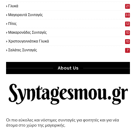
0
Γλυκά
21
9
Μαγειρευτά Συνταγές
33
Πίτες
12
Μακαρονάδες Συνταγές
10
Χριστουγεννιάτικα Γλυκά
10
Σαλάτες Συνταγές
7
About Us
Οι πιο εύκολες και νόστιμες συνταγές για φοιτητές και για νέα
άτομα στο χώρο της μαγειρικής.