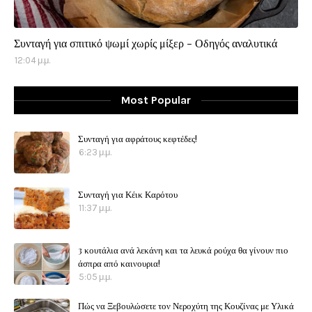
Συνταγή για σπιτικό ψωμί χωρίς μίξερ - Οδηγός αναλυτικά
12:04 μ.μ.
Most Popular
Συνταγή για αφράτους κεφτέδες!
6:23 μ.μ.
Συνταγή για Κέικ Καρότου
11:37 μ.μ.
3 κουτάλια ανά λεκάνη και τα λευκά ρούχα θα γίνουν πιο
άσπρα από καινουρια!
5:05 μ.μ.
Πώς να Ξεβουλώσετε τον Νεροχύτη της Κουζίνας με Υλικά