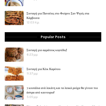
Συνταγή για Πανσέτες στο Φούρνο Σαν Ψητές στα
Κάρβουνα
12:03 π.μ.
Popular Posts
Συνταγή για αφράτους κεφτέδες!
6:23 μ.μ.
Συνταγή για Κέικ Καρότου
11:37 μ.μ.
3 κουτάλια ανά λεκάνη και τα λευκά ρούχα θα γίνουν πιο
άσπρα από καινουρια!
5:05 μ.μ.