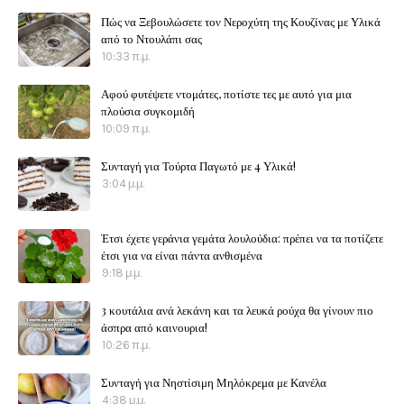
Πώς να Ξεβουλώσετε τον Νεροχύτη της Κουζίνας με Υλικά
από το Ντουλάπι σας
10:33 π.μ.
Αφού φυτέψετε ντομάτες, ποτίστε τες με αυτό για μια
πλούσια συγκομιδή
10:09 π.μ.
Συνταγή για Τούρτα Παγωτό με 4 Υλικά!
3:04 μ.μ.
Έτσι έχετε γεράνια γεμάτα λουλούδια: πρέπει να τα ποτίζετε
έτσι για να είναι πάντα ανθισμένα
9:18 μ.μ.
3 κουτάλια ανά λεκάνη και τα λευκά ρούχα θα γίνουν πιο
άσπρα από καινουρια!
10:26 π.μ.
Συνταγή για Νηστίσιμη Μηλόκρεμα με Κανέλα
4:38 μ.μ.