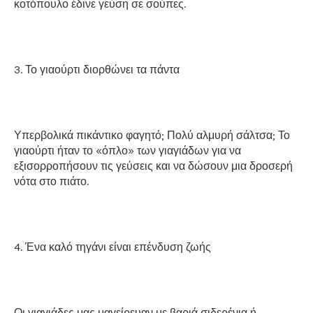
κοτόπουλο έδινε γεύση σε σούπες.
3. Το γιαούρτι διορθώνει τα πάντα
Υπερβολικά πικάντικο φαγητό; Πολύ αλμυρή σάλτσα; Το
γιαούρτι ήταν το «όπλο» των γιαγιάδων για να
εξισορροπήσουν τις γεύσεις και να δώσουν μια δροσερή
νότα στο πιάτο.
4. Ένα καλό τηγάνι είναι επένδυση ζωής
Οι γιαγιάδες μας μαγείρευαν με βαριά σιδερένια ή