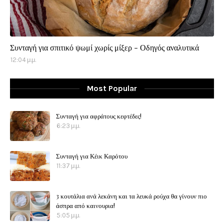
Συνταγή για σπιτικό ψωμί χωρίς μίξερ - Οδηγός αναλυτικά
12:04 μ.μ.
Most Popular
Συνταγή για αφράτους κεφτέδες!
6:23 μ.μ.
Συνταγή για Κέικ Καρότου
11:37 μ.μ.
3 κουτάλια ανά λεκάνη και τα λευκά ρούχα θα γίνουν πιο
άσπρα από καινουρια!
5:05 μ.μ.