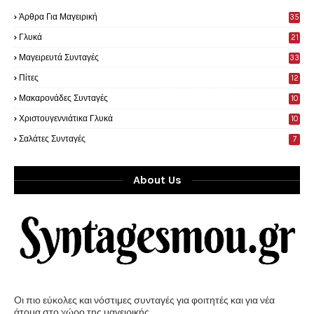
Άρθρα Για Μαγειρική
35
0
Γλυκά
21
9
Μαγειρευτά Συνταγές
33
Πίτες
12
Μακαρονάδες Συνταγές
10
Χριστουγεννιάτικα Γλυκά
10
Σαλάτες Συνταγές
7
About Us
Οι πιο εύκολες και νόστιμες συνταγές για φοιτητές και για νέα
άτομα στο χώρο της μαγειρικής.