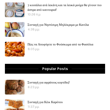
3 κουτάλια ανά λεκάνη και τα λευκά ρούχα θα γίνουν πιο
άσπρα από καινουρια!
10:26 π.μ.
Συνταγή για Νηστίσιμη Μηλόκρεμα με Κανέλα
4:38 μ.μ.
Πώς να Αποφύγετε το Φούσκωμα από τα Φασόλια
8:05 μ.μ.
Popular Posts
Συνταγή για αφράτους κεφτέδες!
6:23 μ.μ.
Συνταγή για Κέικ Καρότου
11:37 μ.μ.