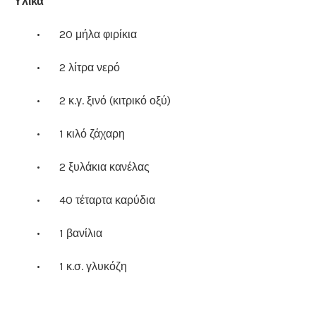
Υλικά
•
20 μήλα φιρίκια
•
2 λίτρα νερό
•
2 κ.γ. ξινό (κιτρικό οξύ)
•
1 κιλό ζάχαρη
•
2 ξυλάκια κανέλας
•
40 τέταρτα καρύδια
•
1 βανίλια
•
1 κ.σ. γλυκόζη