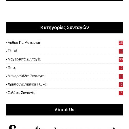
Κατηγορίες Συνταγών
Άρθρα Για Μαγειρική
35
0
Γλυκά
21
9
Μαγειρευτά Συνταγές
33
Πίτες
12
Μακαρονάδες Συνταγές
10
Χριστουγεννιάτικα Γλυκά
10
Σαλάτες Συνταγές
7
About Us