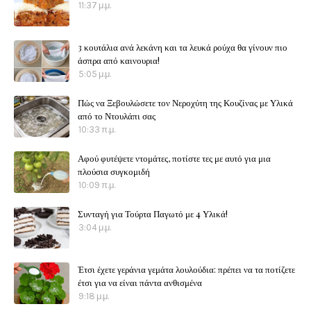
11:37 μ.μ.
3 κουτάλια ανά λεκάνη και τα λευκά ρούχα θα γίνουν πιο
άσπρα από καινουρια!
5:05 μ.μ.
Πώς να Ξεβουλώσετε τον Νεροχύτη της Κουζίνας με Υλικά
από το Ντουλάπι σας
10:33 π.μ.
Αφού φυτέψετε ντομάτες, ποτίστε τες με αυτό για μια
πλούσια συγκομιδή
10:09 π.μ.
Συνταγή για Τούρτα Παγωτό με 4 Υλικά!
3:04 μ.μ.
Έτσι έχετε γεράνια γεμάτα λουλούδια: πρέπει να τα ποτίζετε
έτσι για να είναι πάντα ανθισμένα
9:18 μ.μ.