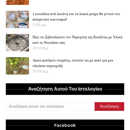
3 κουτάλια ανά λεκάνη και τα λευκά ρούχα θα γίνουν πιο
άσπρα από καινουρια!
5:05 μ.μ.
Πώς να Ξεβουλώσετε τον Νεροχύτη της Κουζίνας με Υλικά
από το Ντουλάπι σας
10:33 π.μ.
Αφού φυτέψετε ντομάτες, ποτίστε τες με αυτό για μια
πλούσια συγκομιδή
10:09 π.μ.
Αναζήτηση Αυτού Του Ιστολογίου
Facebook