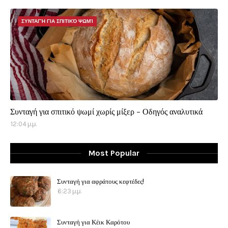
ΣΥΝΤΑΓΉ ΓΙΑ ΣΠΙΤΙΚΌ ΨΩΜΊ
Συνταγή για σπιτικό ψωμί χωρίς μίξερ - Οδηγός αναλυτικά
12:04 μ.μ.
Most Popular
Συνταγή για αφράτους κεφτέδες!
6:23 μ.μ.
Συνταγή για Κέικ Καρότου