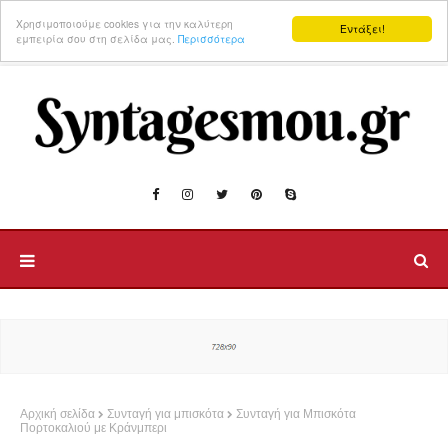
Χρησιμοποιούμε cookies για την καλύτερη
Εντάξει!
εμπειρία σου στη σελίδα μας.
Περισσότερα
Αρχική σελίδα
Συνταγή για μπισκότα
Συνταγή για Μπισκότα
Πορτοκαλιού με Κράνμπερι