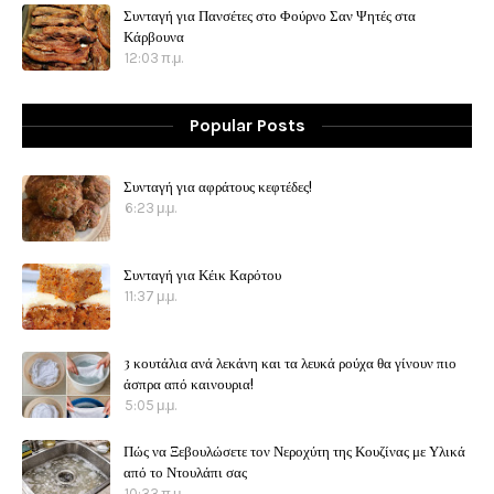
Συνταγή για Πανσέτες στο Φούρνο Σαν Ψητές στα
Κάρβουνα
12:03 π.μ.
Popular Posts
Συνταγή για αφράτους κεφτέδες!
6:23 μ.μ.
Συνταγή για Κέικ Καρότου
11:37 μ.μ.
3 κουτάλια ανά λεκάνη και τα λευκά ρούχα θα γίνουν πιο
άσπρα από καινουρια!
5:05 μ.μ.
Πώς να Ξεβουλώσετε τον Νεροχύτη της Κουζίνας με Υλικά
από το Ντουλάπι σας
10:33 π.μ.