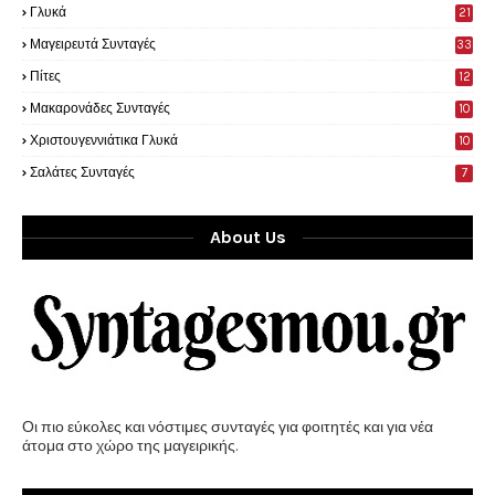
Γλυκά
21
9
Μαγειρευτά Συνταγές
33
Πίτες
12
Μακαρονάδες Συνταγές
10
Χριστουγεννιάτικα Γλυκά
10
Σαλάτες Συνταγές
7
About Us
Οι πιο εύκολες και νόστιμες συνταγές για φοιτητές και για νέα
άτομα στο χώρο της μαγειρικής.