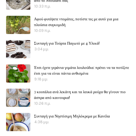
από το Ντουλάπι σας
10:33 π.μ.
Αφού φυτέψετε ντομάτες, ποτίστε τες με αυτό για μια
πλούσια συγκομιδή
10:09 π.μ.
Συνταγή για Τούρτα Παγωτό με 4 Υλικά!
3:04 μ.μ.
Έτσι έχετε γεράνια γεμάτα λουλούδια: πρέπει να τα ποτίζετε
έτσι για να είναι πάντα ανθισμένα
9:18 μ.μ.
3 κουτάλια ανά λεκάνη και τα λευκά ρούχα θα γίνουν πιο
άσπρα από καινουρια!
10:26 π.μ.
Συνταγή για Νηστίσιμη Μηλόκρεμα με Κανέλα
4:38 μ.μ.