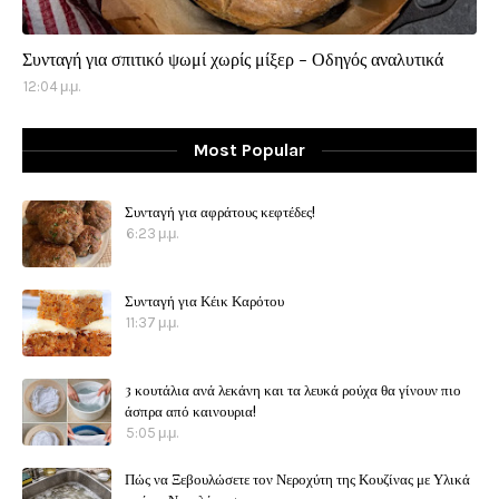
Συνταγή για σπιτικό ψωμί χωρίς μίξερ - Οδηγός αναλυτικά
12:04 μ.μ.
Most Popular
Συνταγή για αφράτους κεφτέδες!
6:23 μ.μ.
Συνταγή για Κέικ Καρότου
11:37 μ.μ.
3 κουτάλια ανά λεκάνη και τα λευκά ρούχα θα γίνουν πιο
άσπρα από καινουρια!
5:05 μ.μ.
Πώς να Ξεβουλώσετε τον Νεροχύτη της Κουζίνας με Υλικά