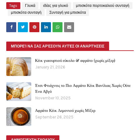
Tags
Γλυκά
ιδέες για γλυκό
μπισκότα πορτοκαλιού συνταγή
μπισκότα συνταγή
Συνταγή για μπισκότα
ΜΠΟΡΕΊ ΝΑ ΣΑΣ ΑΡΈΣΟΥΝ ΑΥΤΈΣ ΟΙ ΑΝΑΡΤΉΣΕΙΣ
Κέικ γιαουρτιού εύκολο & αφράτο (χωρίς μίξερ)
January 21, 2026
Έτσι Φτιάχνεις το Πιο Αφράτο Κέικ Βανίλιας Χωρίς Ούτε
Ένα Αβγό
November 10, 2025
Αφράτο Κέικ Λεμονιού χωρίς Μίξερ
September 26, 2025
ΔΗΜΟΣΊΕΥΣΗ ΣΧΟΛΊΟΥ