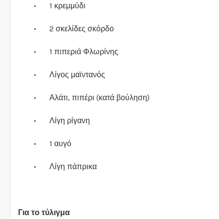
•
1 κρεμμύδι
•
2 σκελίδες σκόρδο
•
1 πιπεριά Φλωρίνης
•
Λίγος μαϊντανός
•
Αλάτι, πιπέρι (κατά βούληση)
•
Λίγη ρίγανη
•
1 αυγό
•
Λίγη πάπρικα
Για το τύλιγμα