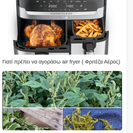
Γιατί πρέπει να αγοράσω air fryer ( Φριτέζα Αέρος)