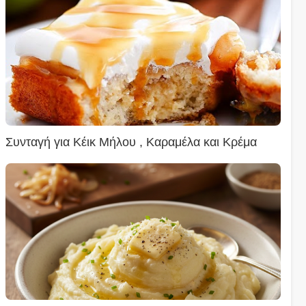
Συνταγή για Κέικ Μήλου , Καραμέλα και Κρέμα