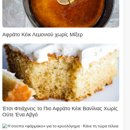
Αφράτο Κέικ Λεμονιού χωρίς Μίξερ
Έτσι Φτιάχνεις το Πιο Αφράτο Κέικ Βανίλιας Χωρίς
Ούτε Ένα Αβγό