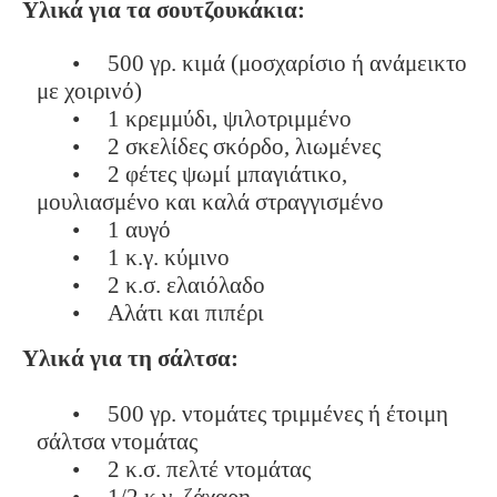
Υλικά για τα σουτζουκάκια:
•
500 γρ. κιμά (μοσχαρίσιο ή ανάμεικτο
με χοιρινό)
•
1 κρεμμύδι, ψιλοτριμμένο
•
2 σκελίδες σκόρδο, λιωμένες
•
2 φέτες ψωμί μπαγιάτικο,
μουλιασμένο και καλά στραγγισμένο
•
1 αυγό
•
1 κ.γ. κύμινο
•
2 κ.σ. ελαιόλαδο
•
Αλάτι και πιπέρι
Υλικά για τη σάλτσα:
•
500 γρ. ντομάτες τριμμένες ή έτοιμη
σάλτσα ντομάτας
•
2 κ.σ. πελτέ ντομάτας
•
1/2 κ.γ. ζάχαρη