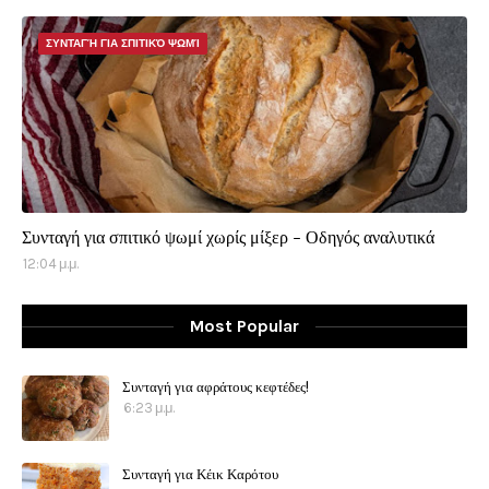
ΣΥΝΤΑΓΉ ΓΙΑ ΣΠΙΤΙΚΌ ΨΩΜΊ
Συνταγή για σπιτικό ψωμί χωρίς μίξερ - Οδηγός αναλυτικά
12:04 μ.μ.
Most Popular
Συνταγή για αφράτους κεφτέδες!
6:23 μ.μ.
Συνταγή για Κέικ Καρότου