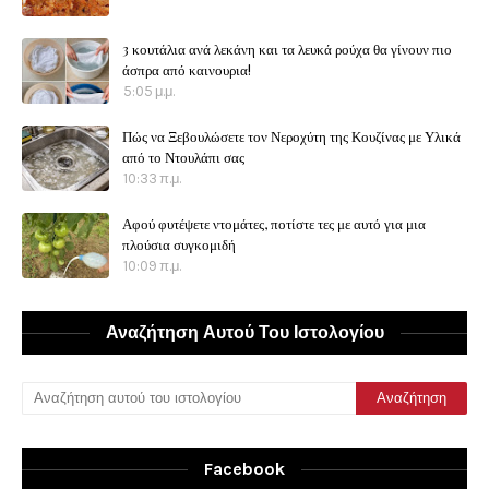
3 κουτάλια ανά λεκάνη και τα λευκά ρούχα θα γίνουν πιο
άσπρα από καινουρια!
5:05 μ.μ.
Πώς να Ξεβουλώσετε τον Νεροχύτη της Κουζίνας με Υλικά
από το Ντουλάπι σας
10:33 π.μ.
Αφού φυτέψετε ντομάτες, ποτίστε τες με αυτό για μια
πλούσια συγκομιδή
10:09 π.μ.
Αναζήτηση Αυτού Του Ιστολογίου
Facebook