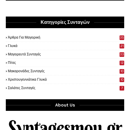
Κατηγορίες Συνταγών
Άρθρα Για Μαγειρική
35
0
Γλυκά
21
9
Μαγειρευτά Συνταγές
33
Πίτες
12
Μακαρονάδες Συνταγές
10
Χριστουγεννιάτικα Γλυκά
10
Σαλάτες Συνταγές
7
About Us