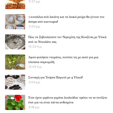
11:37 μ.μ.
3 κουτάλια ανά λεκάνη και τα λευκά ρούχα θα γίνουν πιο
άσπρα από καινουρια!
5:05 μ.μ.
Πώς να Ξεβουλώσετε τον Νεροχύτη της Κουζίνας με Υλικά
από το Ντουλάπι σας
10:33 π.μ.
Αφού φυτέψετε ντομάτες, ποτίστε τες με αυτό για μια
πλούσια συγκομιδή
10:09 π.μ.
Συνταγή για Τούρτα Παγωτό με 4 Υλικά!
3:04 μ.μ.
Έτσι έχετε γεράνια γεμάτα λουλούδια: πρέπει να τα ποτίζετε
έτσι για να είναι πάντα ανθισμένα
9:18 μ.μ.