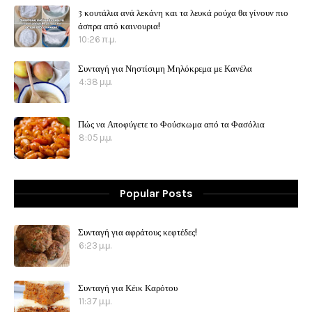
3 κουτάλια ανά λεκάνη και τα λευκά ρούχα θα γίνουν πιο
άσπρα από καινουρια!
10:26 π.μ.
Συνταγή για Νηστίσιμη Μηλόκρεμα με Κανέλα
4:38 μ.μ.
Πώς να Αποφύγετε το Φούσκωμα από τα Φασόλια
8:05 μ.μ.
Popular Posts
Συνταγή για αφράτους κεφτέδες!
6:23 μ.μ.
Συνταγή για Κέικ Καρότου
11:37 μ.μ.