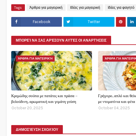
Tags
Άρθρα για μαγειρική
Ιδέες για μαγειρική
Ιδέες για φαγητό
Facebook
Twitter
ΜΠΟΡΕΊ ΝΑ ΣΑΣ ΑΡΈΣΟΥΝ ΑΥΤΈΣ ΟΙ ΑΝΑΡΤΉΣΕΙΣ
ΆΡΘΡΑ ΓΙΑ ΜΑΓΕΙΡΙΚΉ
ΆΡΘΡΑ ΓΙΑ ΜΑΓΕΙΡΙ
Κρεμώδης σούπα με πατάτες και πράσα –
Γρήγορο, απλό και θεϊκ
βελούδινη, αρωματική και γεμάτη γεύση
με ντοματίνια και φέτα
October 20, 2025
October 04, 2025
ΔΗΜΟΣΊΕΥΣΗ ΣΧΟΛΊΟΥ