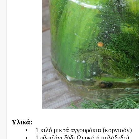
Υλικά:
•
1 κιλό μικρά αγγουράκια (κορνισόν)
•
1 φλιτζάνι ξύδι (λευκό ή μηλόξυδο)