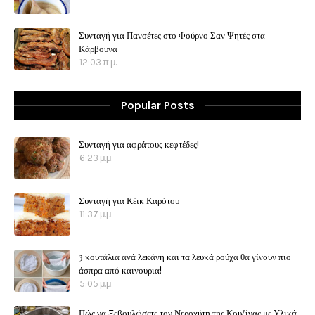
Συνταγή για Πανσέτες στο Φούρνο Σαν Ψητές στα
Κάρβουνα
12:03 π.μ.
Popular Posts
Συνταγή για αφράτους κεφτέδες!
6:23 μ.μ.
Συνταγή για Κέικ Καρότου
11:37 μ.μ.
3 κουτάλια ανά λεκάνη και τα λευκά ρούχα θα γίνουν πιο
άσπρα από καινουρια!
5:05 μ.μ.
Πώς να Ξεβουλώσετε τον Νεροχύτη της Κουζίνας με Υλικά