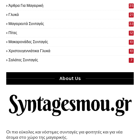
Άρθρα Για Μαγειρική
35
0
Γλυκά
21
9
Μαγειρευτά Συνταγές
33
Πίτες
12
Μακαρονάδες Συνταγές
10
Χριστουγεννιάτικα Γλυκά
10
Σαλάτες Συνταγές
7
About Us
Οι πιο εύκολες και νόστιμες συνταγές για φοιτητές και για νέα
άτομα στο χώρο της μαγειρικής.