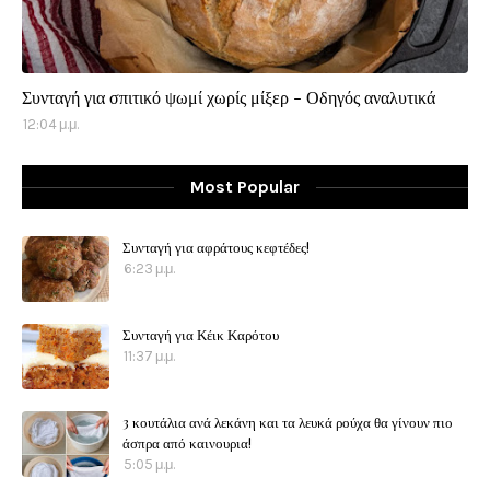
Συνταγή για σπιτικό ψωμί χωρίς μίξερ - Οδηγός αναλυτικά
12:04 μ.μ.
Most Popular
Συνταγή για αφράτους κεφτέδες!
6:23 μ.μ.
Συνταγή για Κέικ Καρότου
11:37 μ.μ.
3 κουτάλια ανά λεκάνη και τα λευκά ρούχα θα γίνουν πιο
άσπρα από καινουρια!
5:05 μ.μ.