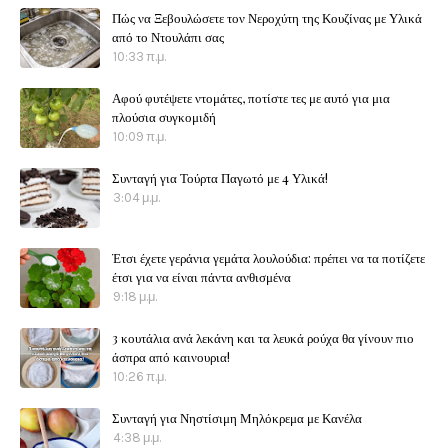
Πώς να Ξεβουλώσετε τον Νεροχύτη της Κουζίνας με Υλικά
από το Ντουλάπι σας
10:33 π.μ.
Αφού φυτέψετε ντομάτες, ποτίστε τες με αυτό για μια
πλούσια συγκομιδή
10:09 π.μ.
Συνταγή για Τούρτα Παγωτό με 4 Υλικά!
3:04 μ.μ.
Έτσι έχετε γεράνια γεμάτα λουλούδια: πρέπει να τα ποτίζετε
έτσι για να είναι πάντα ανθισμένα
9:18 μ.μ.
3 κουτάλια ανά λεκάνη και τα λευκά ρούχα θα γίνουν πιο
άσπρα από καινουρια!
10:26 π.μ.
Συνταγή για Νηστίσιμη Μηλόκρεμα με Κανέλα
4:38 μ.μ.