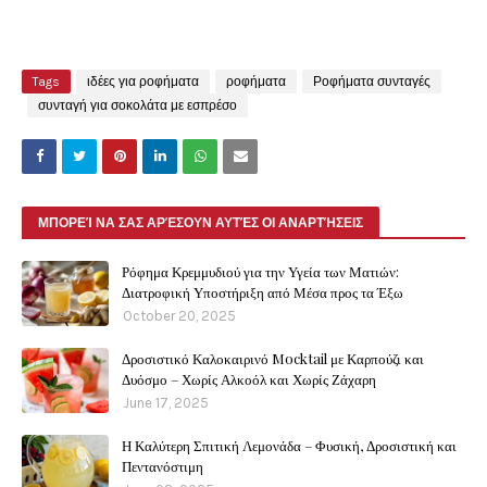
Tags
ιδέες για ροφήματα
ροφήματα
Ροφήματα συνταγές
συνταγή για σοκολάτα με εσπρέσο
ΜΠΟΡΕΊ ΝΑ ΣΑΣ ΑΡΈΣΟΥΝ ΑΥΤΈΣ ΟΙ ΑΝΑΡΤΉΣΕΙΣ
Ρόφημα Κρεμμυδιού για την Υγεία των Ματιών:
Διατροφική Υποστήριξη από Μέσα προς τα Έξω
October 20, 2025
Δροσιστικό Καλοκαιρινό Mocktail με Καρπούζι και
Δυόσμο – Χωρίς Αλκοόλ και Χωρίς Ζάχαρη
June 17, 2025
Η Καλύτερη Σπιτική Λεμονάδα – Φυσική, Δροσιστική και
Πεντανόστιμη