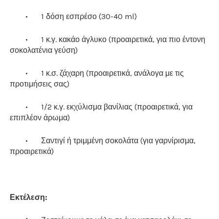
•
1 δόση εσπρέσο (30-40 ml)
•
1 κ.γ. κακάο άγλυκο (προαιρετικά, για πιο έντονη
σοκολατένια γεύση)
•
1 κ.σ. ζάχαρη (προαιρετικά, ανάλογα με τις
προτιμήσεις σας)
•
1/2 κ.γ. εκχύλισμα βανίλιας (προαιρετικά, για
επιπλέον άρωμα)
•
Σαντιγί ή τριμμένη σοκολάτα (για γαρνίρισμα,
προαιρετικά)
Εκτέλεση: