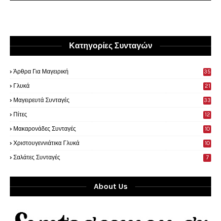
Κατηγορίες Συνταγών
Άρθρα Για Μαγειρική
35
0
Γλυκά
21
9
Μαγειρευτά Συνταγές
33
Πίτες
12
Μακαρονάδες Συνταγές
10
Χριστουγεννιάτικα Γλυκά
10
Σαλάτες Συνταγές
7
About Us