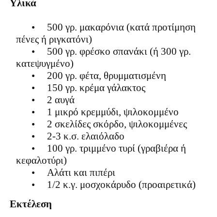
Υλικά
•
500 γρ. μακαρόνια (κατά προτίμηση
πένες ή ριγκατόνι)
•
500 γρ. φρέσκο σπανάκι (ή 300 γρ.
κατεψυγμένο)
•
200 γρ. φέτα, θρυμματισμένη
•
150 γρ. κρέμα γάλακτος
•
2 αυγά
•
1 μικρό κρεμμύδι, ψιλοκομμένο
•
2 σκελίδες σκόρδο, ψιλοκομμένες
•
2-3 κ.σ. ελαιόλαδο
•
100 γρ. τριμμένο τυρί (γραβιέρα ή
κεφαλοτύρι)
•
Αλάτι και πιπέρι
•
1/2 κ.γ. μοσχοκάρυδο (προαιρετικά)
Εκτέλεση