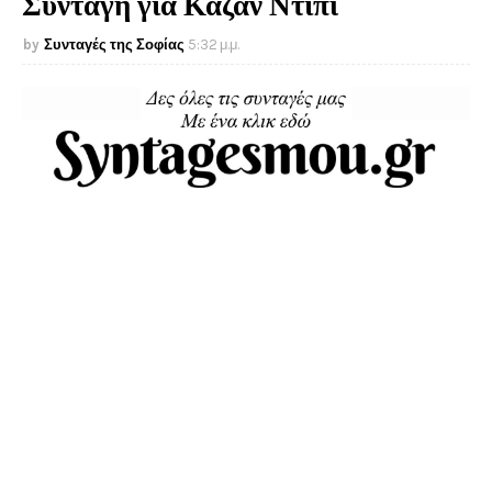
Συνταγή για Καζάν Ντιπί
Συνταγές της Σοφίας
5:32 μ.μ.