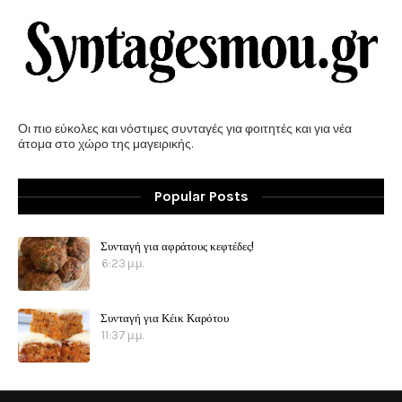
Οι πιο εύκολες και νόστιμες συνταγές για φοιτητές και για νέα
άτομα στο χώρο της μαγειρικής.
Popular Posts
Συνταγή για αφράτους κεφτέδες!
6:23 μ.μ.
Συνταγή για Κέικ Καρότου
11:37 μ.μ.