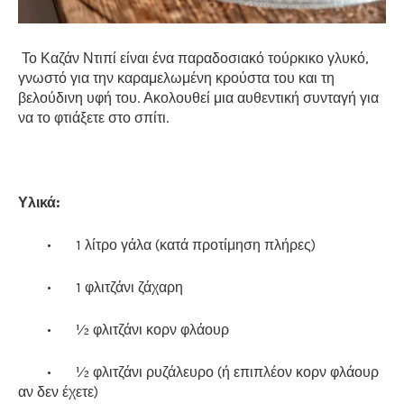
Το Καζάν Ντιπί είναι ένα παραδοσιακό τούρκικο γλυκό,
γνωστό για την καραμελωμένη κρούστα του και τη
βελούδινη υφή του. Ακολουθεί μια αυθεντική συνταγή για
να το φτιάξετε στο σπίτι.
Υλικά:
•
1 λίτρο γάλα (κατά προτίμηση πλήρες)
•
1 φλιτζάνι ζάχαρη
•
½ φλιτζάνι κορν φλάουρ
•
½ φλιτζάνι ρυζάλευρο (ή επιπλέον κορν φλάουρ
αν δεν έχετε)