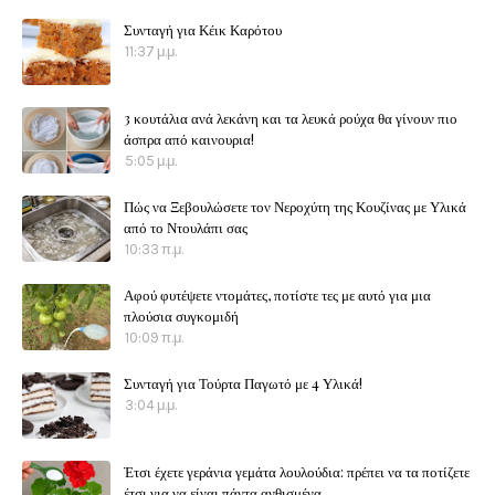
Συνταγή για Κέικ Καρότου
11:37 μ.μ.
3 κουτάλια ανά λεκάνη και τα λευκά ρούχα θα γίνουν πιο
άσπρα από καινουρια!
5:05 μ.μ.
Πώς να Ξεβουλώσετε τον Νεροχύτη της Κουζίνας με Υλικά
από το Ντουλάπι σας
10:33 π.μ.
Αφού φυτέψετε ντομάτες, ποτίστε τες με αυτό για μια
πλούσια συγκομιδή
10:09 π.μ.
Συνταγή για Τούρτα Παγωτό με 4 Υλικά!
3:04 μ.μ.
Έτσι έχετε γεράνια γεμάτα λουλούδια: πρέπει να τα ποτίζετε
έτσι για να είναι πάντα ανθισμένα