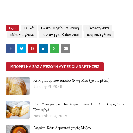
Tags
Γλυκά
Γλυκό ψυγείου συνταγή
Εύκολα γλυκά
ιδέες για γλυκό
συνταγή για Καζάν ντιπί
τουρκικά γλυκά
ΜΠΟΡΕΊ ΝΑ ΣΑΣ ΑΡΈΣΟΥΝ ΑΥΤΈΣ ΟΙ ΑΝΑΡΤΉΣΕΙΣ
Κέικ γιαουρτιού εύκολο & αφράτο (χωρίς μίξερ)
January 21, 2026
Έτσι Φτιάχνεις το Πιο Αφράτο Κέικ Βανίλιας Χωρίς Ούτε
Ένα Αβγό
November 10, 2025
Αφράτο Κέικ Λεμονιού χωρίς Μίξερ