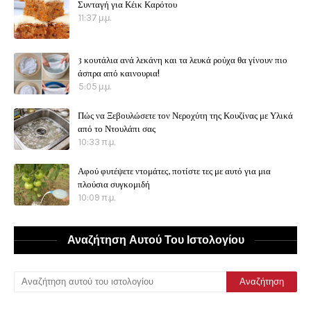
Συνταγή για Κέικ Καρότου
11:37 μ.μ.
3 κουτάλια ανά λεκάνη και τα λευκά ρούχα θα γίνουν πιο
άσπρα από καινουρια!
5:05 μ.μ.
Πώς να Ξεβουλώσετε τον Νεροχύτη της Κουζίνας με Υλικά
από το Ντουλάπι σας
10:33 π.μ.
Αφού φυτέψετε ντομάτες, ποτίστε τες με αυτό για μια
πλούσια συγκομιδή
10:09 π.μ.
Αναζήτηση Αυτού Του Ιστολογίου