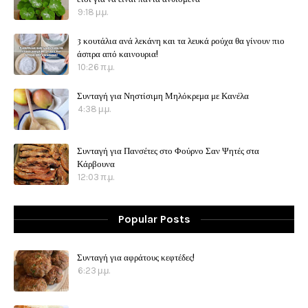
9:18 μ.μ.
3 κουτάλια ανά λεκάνη και τα λευκά ρούχα θα γίνουν πιο
άσπρα από καινουρια!
10:26 π.μ.
Συνταγή για Νηστίσιμη Μηλόκρεμα με Κανέλα
4:38 μ.μ.
Συνταγή για Πανσέτες στο Φούρνο Σαν Ψητές στα
Κάρβουνα
12:03 π.μ.
Popular Posts
Συνταγή για αφράτους κεφτέδες!
6:23 μ.μ.