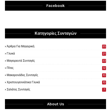
Facebook
Κατηγορίες Συνταγών
Άρθρα Για Μαγειρική
35
0
Γλυκά
21
9
Μαγειρευτά Συνταγές
33
Πίτες
12
Μακαρονάδες Συνταγές
10
Χριστουγεννιάτικα Γλυκά
10
Σαλάτες Συνταγές
7
About Us