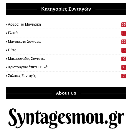
Κατηγορίες Συνταγών
Άρθρα Για Μαγειρική
35
0
Γλυκά
21
9
Μαγειρευτά Συνταγές
33
Πίτες
12
Μακαρονάδες Συνταγές
10
Χριστουγεννιάτικα Γλυκά
10
Σαλάτες Συνταγές
7
About Us