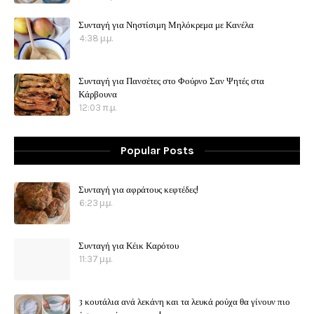
Συνταγή για Νηστίσιμη Μηλόκρεμα με Κανέλα
4:38 μ.μ.
Συνταγή για Πανσέτες στο Φούρνο Σαν Ψητές στα
Κάρβουνα
12:03 π.μ.
Popular Posts
Συνταγή για αφράτους κεφτέδες!
6:23 μ.μ.
Συνταγή για Κέικ Καρότου
11:37 μ.μ.
3 κουτάλια ανά λεκάνη και τα λευκά ρούχα θα γίνουν πιο