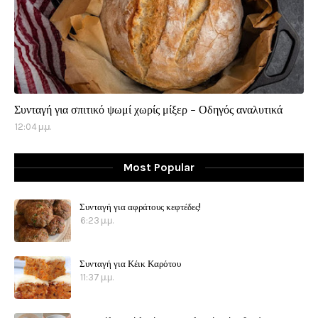
Συνταγή για σπιτικό ψωμί χωρίς μίξερ - Οδηγός αναλυτικά
12:04 μ.μ.
Most Popular
Συνταγή για αφράτους κεφτέδες!
6:23 μ.μ.
Συνταγή για Κέικ Καρότου
11:37 μ.μ.