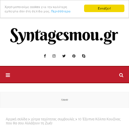
Χρησιμοποιούμε cookies για την καλύτερη
Εντάξει!
εμπειρία σου στη σελίδα μας.
Περισσότερα
Αρχική σελίδα
χύτρα ταχύτητας συμβουλές
10 Έξυπνα Κόλπα Κουζίνας
που θα σου Αλλάξουν τη Ζωή!