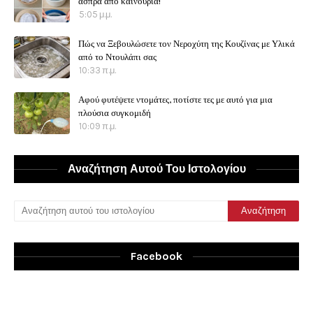
άσπρα από καινουρια!
5:05 μ.μ.
Πώς να Ξεβουλώσετε τον Νεροχύτη της Κουζίνας με Υλικά
από το Ντουλάπι σας
10:33 π.μ.
Αφού φυτέψετε ντομάτες, ποτίστε τες με αυτό για μια
πλούσια συγκομιδή
10:09 π.μ.
Αναζήτηση Αυτού Του Ιστολογίου
Facebook