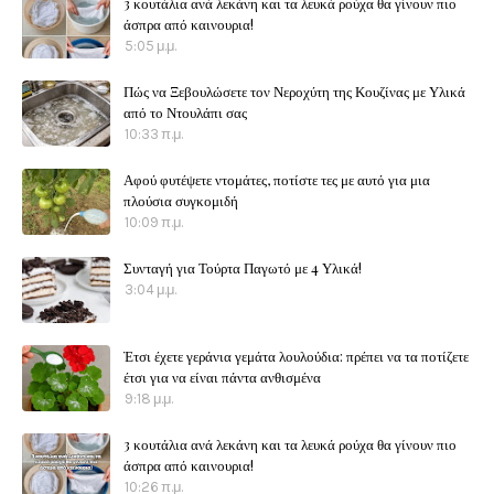
3 κουτάλια ανά λεκάνη και τα λευκά ρούχα θα γίνουν πιο
άσπρα από καινουρια!
5:05 μ.μ.
Πώς να Ξεβουλώσετε τον Νεροχύτη της Κουζίνας με Υλικά
από το Ντουλάπι σας
10:33 π.μ.
Αφού φυτέψετε ντομάτες, ποτίστε τες με αυτό για μια
πλούσια συγκομιδή
10:09 π.μ.
Συνταγή για Τούρτα Παγωτό με 4 Υλικά!
3:04 μ.μ.
Έτσι έχετε γεράνια γεμάτα λουλούδια: πρέπει να τα ποτίζετε
έτσι για να είναι πάντα ανθισμένα
9:18 μ.μ.
3 κουτάλια ανά λεκάνη και τα λευκά ρούχα θα γίνουν πιο
άσπρα από καινουρια!
10:26 π.μ.