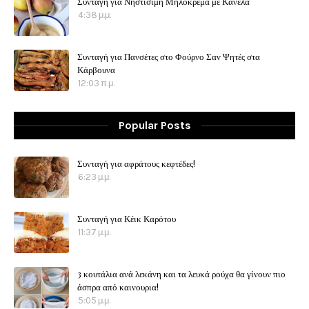
Συνταγή για Νηστίσιμη Μηλόκρεμα με Κανέλα
4:38 μ.μ.
Συνταγή για Πανσέτες στο Φούρνο Σαν Ψητές στα
Κάρβουνα
12:03 π.μ.
Popular Posts
Συνταγή για αφράτους κεφτέδες!
6:23 μ.μ.
Συνταγή για Κέικ Καρότου
11:37 μ.μ.
3 κουτάλια ανά λεκάνη και τα λευκά ρούχα θα γίνουν πιο
άσπρα από καινουρια!
5:05 μ.μ.