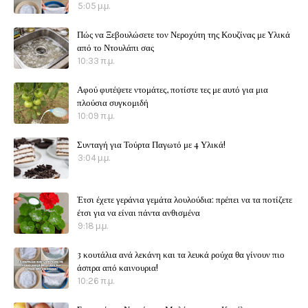
5:05 μ.μ.
Πώς να Ξεβουλώσετε τον Νεροχύτη της Κουζίνας με Υλικά
από το Ντουλάπι σας
10:33 π.μ.
Αφού φυτέψετε ντομάτες, ποτίστε τες με αυτό για μια
πλούσια συγκομιδή
10:09 π.μ.
Συνταγή για Τούρτα Παγωτό με 4 Υλικά!
3:04 μ.μ.
Έτσι έχετε γεράνια γεμάτα λουλούδια: πρέπει να τα ποτίζετε
έτσι για να είναι πάντα ανθισμένα
9:18 μ.μ.
3 κουτάλια ανά λεκάνη και τα λευκά ρούχα θα γίνουν πιο
άσπρα από καινουρια!
10:26 π.μ.