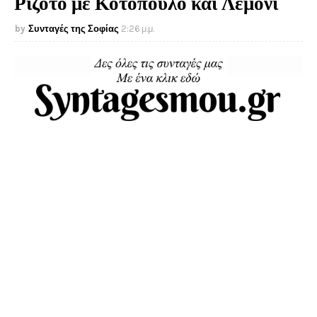
Ριζότο με Κοτόπουλο και Λεμόνι
Συνταγές της Σοφίας
2:26 μ.μ.