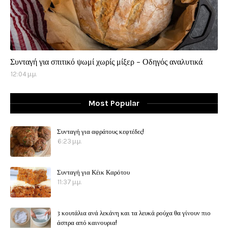
Συνταγή για σπιτικό ψωμί χωρίς μίξερ - Οδηγός αναλυτικά
12:04 μ.μ.
Most Popular
Συνταγή για αφράτους κεφτέδες!
6:23 μ.μ.
Συνταγή για Κέικ Καρότου
11:37 μ.μ.
3 κουτάλια ανά λεκάνη και τα λευκά ρούχα θα γίνουν πιο
άσπρα από καινουρια!