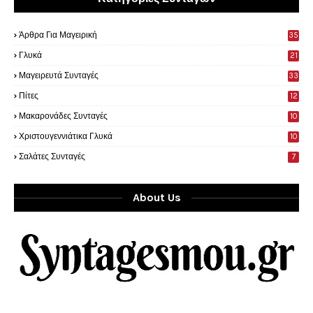
Άρθρα Για Μαγειρική
35
0
Γλυκά
21
9
Μαγειρευτά Συνταγές
33
Πίτες
12
Μακαρονάδες Συνταγές
10
Χριστουγεννιάτικα Γλυκά
10
Σαλάτες Συνταγές
7
About Us