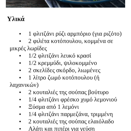
Υλικά
•
1 φλιτζάνι ρύζι αρμπόριο (για ριζότο)
•
2 φιλέτα κοτόπουλου, κομμένα σε
μικρές λωρίδες
•
1/2 φλιτζάνι λευκό κρασί
•
1/2 κρεμμύδι, ψιλοκομμένο
•
2 σκελίδες σκόρδο, λιωμένες
•
1 λίτρο ζωμό κοτόπουλου (ή
λαχανικών)
•
2 κουταλιές της σούπας βούτυρο
•
1/4 φλιτζάνι φρέσκο χυμό λεμονιού
•
Ξύσμα από 1 λεμόνι
•
1/4 φλιτζάνι παρμεζάνα, τριμμένη
•
2 κουταλιές της σούπας ελαιόλαδο
•
Αλάτι και πιπέρι για γεύση