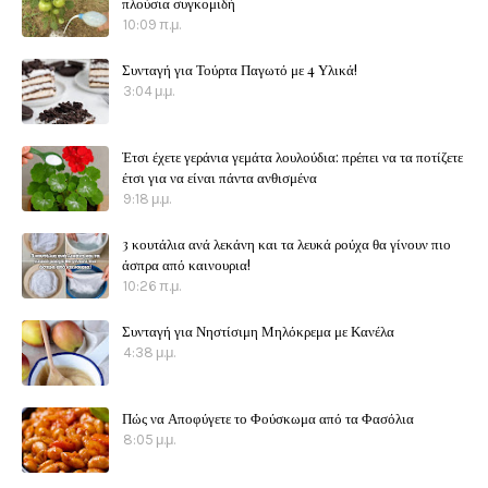
πλούσια συγκομιδή
10:09 π.μ.
Συνταγή για Τούρτα Παγωτό με 4 Υλικά!
3:04 μ.μ.
Έτσι έχετε γεράνια γεμάτα λουλούδια: πρέπει να τα ποτίζετε
έτσι για να είναι πάντα ανθισμένα
9:18 μ.μ.
3 κουτάλια ανά λεκάνη και τα λευκά ρούχα θα γίνουν πιο
άσπρα από καινουρια!
10:26 π.μ.
Συνταγή για Νηστίσιμη Μηλόκρεμα με Κανέλα
4:38 μ.μ.
Πώς να Αποφύγετε το Φούσκωμα από τα Φασόλια
8:05 μ.μ.