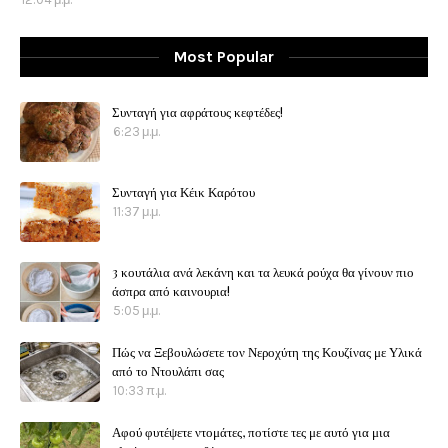
Most Popular
Συνταγή για αφράτους κεφτέδες!
6:23 μ.μ.
Συνταγή για Κέικ Καρότου
11:37 μ.μ.
3 κουτάλια ανά λεκάνη και τα λευκά ρούχα θα γίνουν πιο
άσπρα από καινουρια!
5:05 μ.μ.
Πώς να Ξεβουλώσετε τον Νεροχύτη της Κουζίνας με Υλικά
από το Ντουλάπι σας
10:33 π.μ.
Αφού φυτέψετε ντομάτες, ποτίστε τες με αυτό για μια