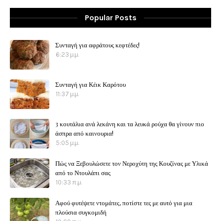
Popular Posts
Συνταγή για αφράτους κεφτέδες!
6:23 μ.μ.
Συνταγή για Κέικ Καρότου
11:37 μ.μ.
3 κουτάλια ανά λεκάνη και τα λευκά ρούχα θα γίνουν πιο
άσπρα από καινουρια!
5:05 μ.μ.
Πώς να Ξεβουλώσετε τον Νεροχύτη της Κουζίνας με Υλικά
από το Ντουλάπι σας
10:33 π.μ.
Αφού φυτέψετε ντομάτες, ποτίστε τες με αυτό για μια
πλούσια συγκομιδή