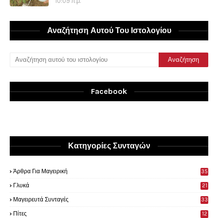
10:09 π.μ.
Αναζήτηση Αυτού Του Ιστολογίου
Facebook
Κατηγορίες Συνταγών
Άρθρα Για Μαγειρική
35
0
Γλυκά
21
9
Μαγειρευτά Συνταγές
33
Πίτες
12