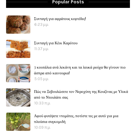
Popular Posts
Συνταγή για αφράτους κεφτέδες!
6:23 μ.μ.
Συνταγή για Κέικ Καρότου
11:37 μ.μ.
3 κουτάλια ανά λεκάνη και τα λευκά ρούχα θα γίνουν πιο
άσπρα από καινουρια!
5:05 μ.μ.
Πώς να Ξεβουλώσετε τον Νεροχύτη της Κουζίνας με Υλικά
από το Ντουλάπι σας
10:33 π.μ.
Αφού φυτέψετε ντομάτες, ποτίστε τες με αυτό για μια
πλούσια συγκομιδή
10:09 π.μ.