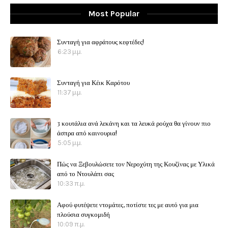
Most Popular
Συνταγή για αφράτους κεφτέδες!
6:23 μ.μ.
Συνταγή για Κέικ Καρότου
11:37 μ.μ.
3 κουτάλια ανά λεκάνη και τα λευκά ρούχα θα γίνουν πιο
άσπρα από καινουρια!
5:05 μ.μ.
Πώς να Ξεβουλώσετε τον Νεροχύτη της Κουζίνας με Υλικά
από το Ντουλάπι σας
10:33 π.μ.
Αφού φυτέψετε ντομάτες, ποτίστε τες με αυτό για μια
πλούσια συγκομιδή
10:09 π.μ.