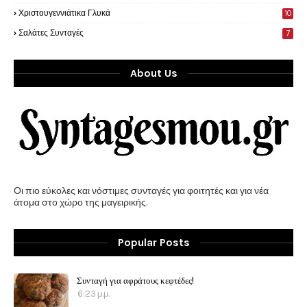
Χριστουγεννιάτικα Γλυκά
10
Σαλάτες Συνταγές
7
About Us
Οι πιο εύκολες και νόστιμες συνταγές για φοιτητές και για νέα
άτομα στο χώρο της μαγειρικής.
Popular Posts
Συνταγή για αφράτους κεφτέδες!
6:23 μ.μ.