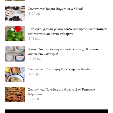
Συνταγή για Τούρτα Παγωτό με 4 Υλικά!
3:04 μ.μ.
Έτσι έχετε γεράνια γεμάτα λουλούδια: πρέπει να τα ποτίζετε
έτσι για να είναι πάντα ανθισμένα
9:18 μ.μ.
3 κουτάλια ανά λεκάνη και τα λευκά ρούχα θα γίνουν πιο
άσπρα από καινουρια!
10:26 π.μ.
Συνταγή για Νηστίσιμη Μηλόκρεμα με Κανέλα
4:38 μ.μ.
Συνταγή για Πανσέτες στο Φούρνο Σαν Ψητές στα
Κάρβουνα
12:03 π.μ.