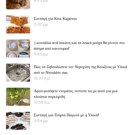
6:23 μ.μ.
Συνταγή για Κέικ Καρότου
11:37 μ.μ.
3 κουτάλια ανά λεκάνη και τα λευκά ρούχα θα γίνουν πιο
άσπρα από καινουρια!
5:05 μ.μ.
Πώς να Ξεβουλώσετε τον Νεροχύτη της Κουζίνας με Υλικά
από το Ντουλάπι σας
10:33 π.μ.
Αφού φυτέψετε ντομάτες, ποτίστε τες με αυτό για μια
πλούσια συγκομιδή
10:09 π.μ.
Συνταγή για Τούρτα Παγωτό με 4 Υλικά!
3:04 μ.μ.