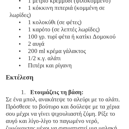
•
1 μέτριο κρεμμύδι (ψιλοκομμένο)
•
1 κόκκινη πιπεριά (κομμένη σε
λωρίδες)
•
1 κολοκύθι (σε φέτες)
•
1 καρότο (σε λεπτές λωρίδες)
•
100 γρ. τυρί φέτα ή κατίκι Δομοκού
•
2 αυγά
•
200 ml κρέμα γάλακτος
•
1/2 κ.γ. αλάτι
•
Πιπέρι και ρίγανη
Εκτέλεση
1.
Ετοιμάζεις τη βάση:
Σε ένα μπολ, ανακάτεψε το αλεύρι με το αλάτι.
Πρόσθεσε το βούτυρο και δούλεψε με τα χέρια
σου μέχρι να γίνει ψιχουλιαστή ζύμη. Ρίξε το
αυγό και λίγο-λίγο το παγωμένο νερό,
ζυμώνοντας μέχρι να σχηματιστεί μια μαλακή