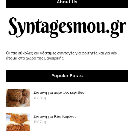
About Us
Οι πιο εύκολες και νόστιμες συνταγές για φοιτητές και για νέα
άτομα στο χώρο της μαγειρικής.
Popular Posts
Συνταγή για αφράτους κεφτέδες!
6:23 μ.μ.
Συνταγή για Κέικ Καρότου
11:37 μ.μ.