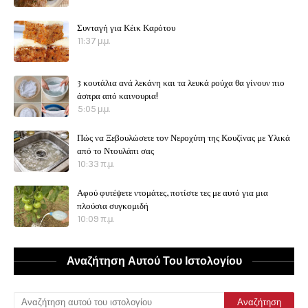
Συνταγή για Κέικ Καρότου
11:37 μ.μ.
3 κουτάλια ανά λεκάνη και τα λευκά ρούχα θα γίνουν πιο
άσπρα από καινουρια!
5:05 μ.μ.
Πώς να Ξεβουλώσετε τον Νεροχύτη της Κουζίνας με Υλικά
από το Ντουλάπι σας
10:33 π.μ.
Αφού φυτέψετε ντομάτες, ποτίστε τες με αυτό για μια
πλούσια συγκομιδή
10:09 π.μ.
Αναζήτηση Αυτού Του Ιστολογίου