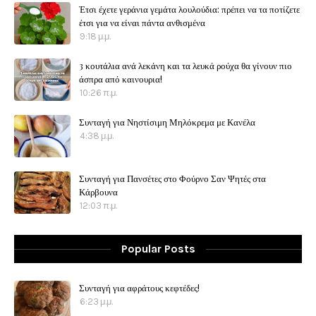
Έτσι έχετε γεράνια γεμάτα λουλούδια: πρέπει να τα ποτίζετε
έτσι για να είναι πάντα ανθισμένα
9:18 μ.μ.
3 κουτάλια ανά λεκάνη και τα λευκά ρούχα θα γίνουν πιο
άσπρα από καινουρια!
10:26 π.μ.
Συνταγή για Νηστίσιμη Μηλόκρεμα με Κανέλα
4:38 μ.μ.
Συνταγή για Πανσέτες στο Φούρνο Σαν Ψητές στα
Κάρβουνα
12:03 π.μ.
Popular Posts
Συνταγή για αφράτους κεφτέδες!
6:23 μ.μ.