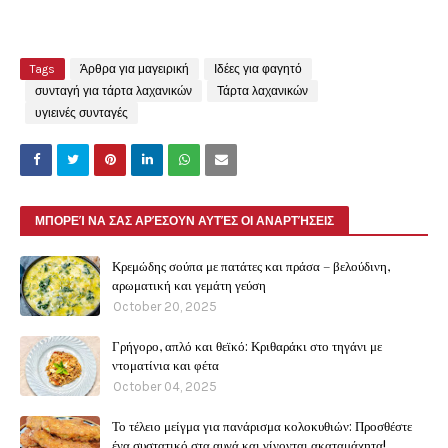
Tags
Άρθρα για μαγειρική
Ιδέες για φαγητό
συνταγή για τάρτα λαχανικών
Τάρτα λαχανικών
υγιεινές συνταγές
ΜΠΟΡΕΊ ΝΑ ΣΑΣ ΑΡΈΣΟΥΝ ΑΥΤΈΣ ΟΙ ΑΝΑΡΤΉΣΕΙΣ
Κρεμώδης σούπα με πατάτες και πράσα – βελούδινη,
αρωματική και γεμάτη γεύση
October 20, 2025
Γρήγορο, απλό και θεϊκό: Κριθαράκι στο τηγάνι με
ντοματίνια και φέτα
October 04, 2025
Το τέλειο μείγμα για πανάρισμα κολοκυθιών: Προσθέστε
ένα συστατικό στα αυγά και γίνονται ακαταμάχητα!