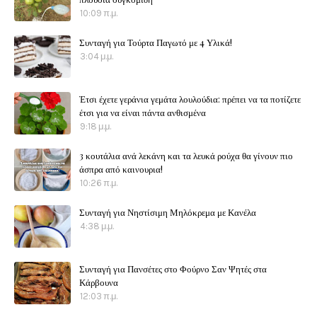
10:09 π.μ.
Συνταγή για Τούρτα Παγωτό με 4 Υλικά!
3:04 μ.μ.
Έτσι έχετε γεράνια γεμάτα λουλούδια: πρέπει να τα ποτίζετε
έτσι για να είναι πάντα ανθισμένα
9:18 μ.μ.
3 κουτάλια ανά λεκάνη και τα λευκά ρούχα θα γίνουν πιο
άσπρα από καινουρια!
10:26 π.μ.
Συνταγή για Νηστίσιμη Μηλόκρεμα με Κανέλα
4:38 μ.μ.
Συνταγή για Πανσέτες στο Φούρνο Σαν Ψητές στα
Κάρβουνα
12:03 π.μ.