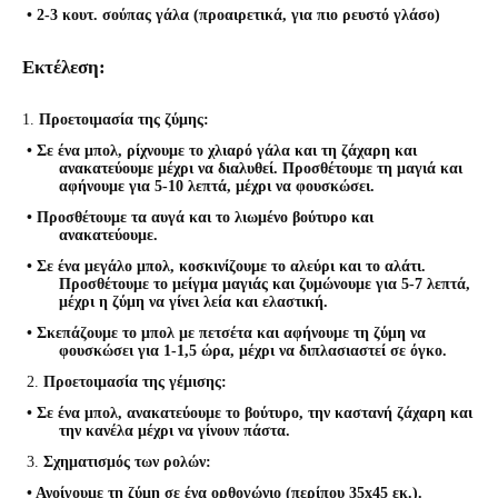
• 2-3 κουτ. σούπας γάλα (προαιρετικά, για πιο ρευστό γλάσο)
Εκτέλεση:
1.
Προετοιμασία της ζύμης
:
• Σε ένα μπολ, ρίχνουμε το χλιαρό γάλα και τη ζάχαρη και
ανακατεύουμε μέχρι να διαλυθεί. Προσθέτουμε τη μαγιά και
αφήνουμε για 5-10 λεπτά, μέχρι να φουσκώσει.
• Προσθέτουμε τα αυγά και το λιωμένο βούτυρο και
ανακατεύουμε.
• Σε ένα μεγάλο μπολ, κοσκινίζουμε το αλεύρι και το αλάτι.
Προσθέτουμε το μείγμα μαγιάς και ζυμώνουμε για 5-7 λεπτά,
μέχρι η ζύμη να γίνει λεία και ελαστική.
• Σκεπάζουμε το μπολ με πετσέτα και αφήνουμε τη ζύμη να
φουσκώσει για 1-1,5 ώρα, μέχρι να διπλασιαστεί σε όγκο.
2.
Προετοιμασία της γέμισης
:
• Σε ένα μπολ, ανακατεύουμε το βούτυρο, την καστανή ζάχαρη και
την κανέλα μέχρι να γίνουν πάστα.
3.
Σχηματισμός των ρολών
:
• Ανοίγουμε τη ζύμη σε ένα ορθογώνιο (περίπου 35x45 εκ.).