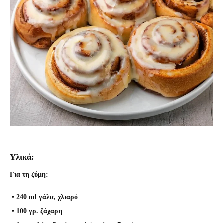
Υλικά:
Για τη ζύμη:
• 240 ml γάλα, χλιαρό
• 100 γρ. ζάχαρη