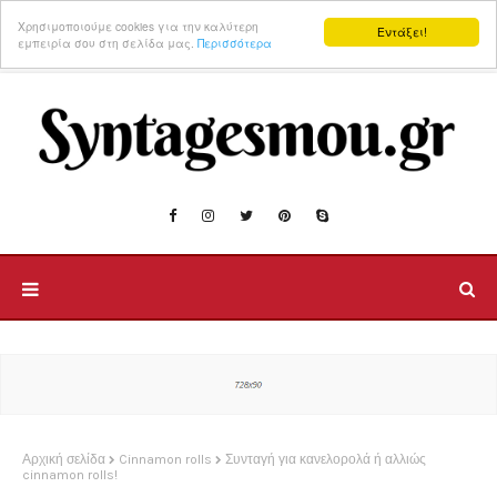
Χρησιμοποιούμε cookies για την καλύτερη
Εντάξει!
εμπειρία σου στη σελίδα μας.
Περισσότερα
Αρχική σελίδα
Cinnamon rolls
Συνταγή για κανελορολά ή αλλιώς
cinnamon rolls!