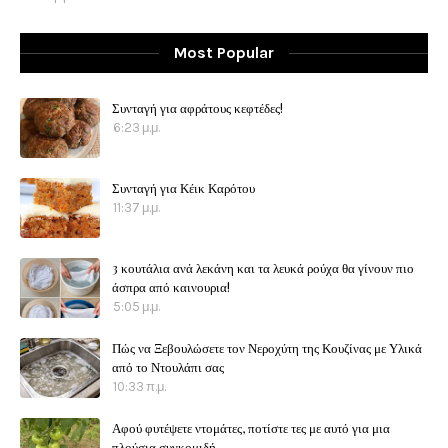
Most Popular
Συνταγή για αφράτους κεφτέδες!
6:23 μ.μ.
Συνταγή για Κέικ Καρότου
11:37 μ.μ.
3 κουτάλια ανά λεκάνη και τα λευκά ρούχα θα γίνουν πιο
άσπρα από καινουρια!
5:05 μ.μ.
Πώς να Ξεβουλώσετε τον Νεροχύτη της Κουζίνας με Υλικά
από το Ντουλάπι σας
10:33 π.μ.
Αφού φυτέψετε ντομάτες, ποτίστε τες με αυτό για μια
πλούσια συγκομιδή