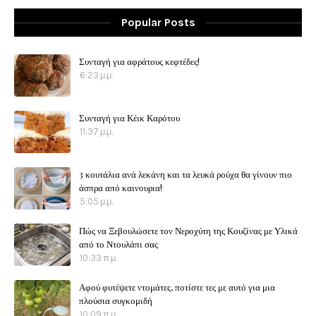
Popular Posts
Συνταγή για αφράτους κεφτέδες!
6:23 μ.μ.
Συνταγή για Κέικ Καρότου
11:37 μ.μ.
3 κουτάλια ανά λεκάνη και τα λευκά ρούχα θα γίνουν πιο
άσπρα από καινουρια!
5:05 μ.μ.
Πώς να Ξεβουλώσετε τον Νεροχύτη της Κουζίνας με Υλικά
από το Ντουλάπι σας
10:33 π.μ.
Αφού φυτέψετε ντομάτες, ποτίστε τες με αυτό για μια
πλούσια συγκομιδή
10:09 π.μ.