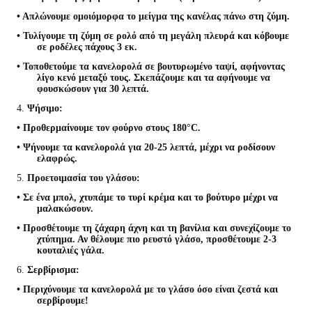
• Απλώνουμε ομοιόμορφα το μείγμα της κανέλας πάνω στη ζύμη.
• Τυλίγουμε τη ζύμη σε ρολό από τη μεγάλη πλευρά και κόβουμε
σε ροδέλες πάχους 3 εκ.
• Τοποθετούμε τα κανελορολά σε βουτυρωμένο ταψί, αφήνοντας
λίγο κενό μεταξύ τους. Σκεπάζουμε και τα αφήνουμε να
φουσκώσουν για 30 λεπτά.
4.
Ψήσιμο
:
• Προθερμαίνουμε τον φούρνο στους 180°C.
• Ψήνουμε τα κανελορολά για 20-25 λεπτά, μέχρι να ροδίσουν
ελαφρώς.
5.
Προετοιμασία του γλάσου
:
• Σε ένα μπολ, χτυπάμε το τυρί κρέμα και το βούτυρο μέχρι να
μαλακώσουν.
• Προσθέτουμε τη ζάχαρη άχνη και τη βανίλια και συνεχίζουμε το
χτύπημα. Αν θέλουμε πιο ρευστό γλάσο, προσθέτουμε 2-3
κουταλιές γάλα.
6.
Σερβίρισμα
:
• Περιχύνουμε τα κανελορολά με το γλάσο όσο είναι ζεστά και
σερβίρουμε!