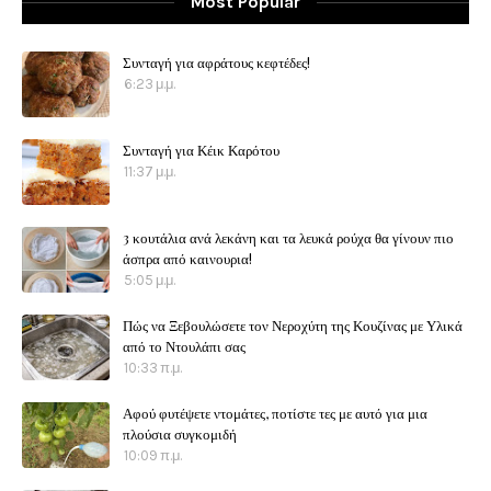
Most Popular
Συνταγή για αφράτους κεφτέδες!
6:23 μ.μ.
Συνταγή για Κέικ Καρότου
11:37 μ.μ.
3 κουτάλια ανά λεκάνη και τα λευκά ρούχα θα γίνουν πιο
άσπρα από καινουρια!
5:05 μ.μ.
Πώς να Ξεβουλώσετε τον Νεροχύτη της Κουζίνας με Υλικά
από το Ντουλάπι σας
10:33 π.μ.
Αφού φυτέψετε ντομάτες, ποτίστε τες με αυτό για μια
πλούσια συγκομιδή
10:09 π.μ.