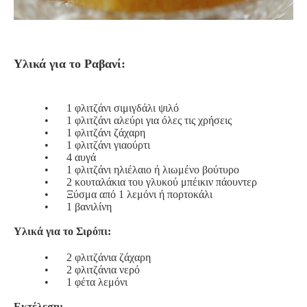
Υλικά για το Ραβανί:
•
1 φλιτζάνι σιμιγδάλι ψιλό
•
1 φλιτζάνι αλεύρι για όλες τις χρήσεις
•
1 φλιτζάνι ζάχαρη
•
1 φλιτζάνι γιαούρτι
•
4 αυγά
•
1 φλιτζάνι ηλιέλαιο ή λιωμένο βούτυρο
•
2 κουταλάκια του γλυκού μπέικιν πάουντερ
•
Ξύσμα από 1 λεμόνι ή πορτοκάλι
•
1 βανιλίνη
Υλικά για το Σιρόπι:
•
2 φλιτζάνια ζάχαρη
•
2 φλιτζάνια νερό
•
1 φέτα λεμόνι
Εκτέλεση: