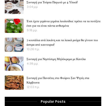
Συνταγή για Τούρτα Παγωτό με 4 Υλικά!
3:04 μ.μ.
Έτσι έχετε γεράνια γεμάτα λουλούδια: πρέπει να τα ποτίζετε
έτσι για να είναι πάντα ανθισμένα
9:18 μ.μ.
3 κουτάλια ανά λεκάνη και τα λευκά ρούχα θα γίνουν πιο
άσπρα από καινουρια!
10:26 π.μ.
Συνταγή για Νηστίσιμη Μηλόκρεμα με Κανέλα
4:38 μ.μ.
Συνταγή για Πανσέτες στο Φούρνο Σαν Ψητές στα
Κάρβουνα
12:03 π.μ.
Popular Posts