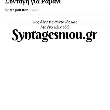
Συνταγή για Ραβανί
Μη μου πεις
11:42 μ.μ.