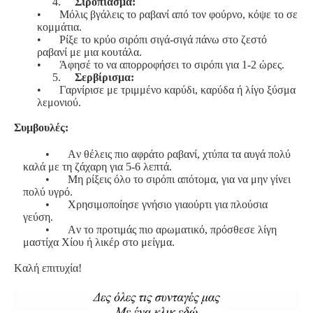
4.
Σιρόπιασμα:
•
Μόλις βγάλεις το ραβανί από τον φούρνο, κόψε το σε
κομμάτια.
•
Ρίξε το κρύο σιρόπι σιγά-σιγά πάνω στο ζεστό
ραβανί με μια κουτάλα.
•
Άφησέ το να απορροφήσει το σιρόπι για 1-2 ώρες.
5.
Σερβίρισμα:
•
Γαρνίρισε με τριμμένο καρύδι, καρύδα ή λίγο ξύσμα
λεμονιού.
Συμβουλές:
•
Αν θέλεις πιο αφράτο ραβανί, χτύπα τα αυγά πολύ
καλά με τη ζάχαρη για 5-6 λεπτά.
•
Μη ρίξεις όλο το σιρόπι απότομα, για να μην γίνει
πολύ υγρό.
•
Χρησιμοποίησε γνήσιο γιαούρτι για πλούσια
γεύση.
•
Αν το προτιμάς πιο αρωματικό, πρόσθεσε λίγη
μαστίχα Χίου ή λικέρ στο μείγμα.
Καλή επιτυχία!