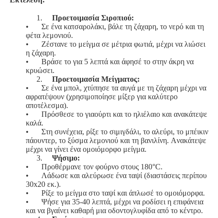
1.
Προετοιμασία Σιροπιού:
•
Σε ένα κατσαρολάκι, βάλε τη ζάχαρη, το νερό και τη
φέτα λεμονιού.
•
Ζέστανε το μείγμα σε μέτρια φωτιά, μέχρι να λιώσει
η ζάχαρη.
•
Βράσε το για 5 λεπτά και άφησέ το στην άκρη να
κρυώσει.
2.
Προετοιμασία Μείγματος:
•
Σε ένα μπολ, χτύπησε τα αυγά με τη ζάχαρη μέχρι να
αφρατέψουν (χρησιμοποίησε μίξερ για καλύτερο
αποτέλεσμα).
•
Πρόσθεσε το γιαούρτι και το ηλιέλαιο και ανακάτεψε
καλά.
•
Στη συνέχεια, ρίξε το σιμιγδάλι, το αλεύρι, το μπέικιν
πάουντερ, το ξύσμα λεμονιού και τη βανιλίνη. Ανακάτεψε
μέχρι να γίνει ένα ομοιόμορφο μείγμα.
3.
Ψήσιμο:
•
Προθέρμανε τον φούρνο στους 180°C.
•
Λάδωσε και αλεύρωσε ένα ταψί (διαστάσεις περίπου
30x20 εκ.).
•
Ρίξε το μείγμα στο ταψί και άπλωσέ το ομοιόμορφα.
•
Ψήσε για 35-40 λεπτά, μέχρι να ροδίσει η επιφάνεια
και να βγαίνει καθαρή μια οδοντογλυφίδα από το κέντρο.