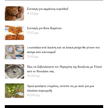
Συνταγή για αφράτους κεφτέδες!
6:23 μ.μ.
Συνταγή για Κέικ Καρότου
11:37 μ.μ.
3 κουτάλια ανά λεκάνη και τα λευκά ρούχα θα γίνουν πιο
άσπρα από καινουρια!
5:05 μ.μ.
Πώς να Ξεβουλώσετε τον Νεροχύτη της Κουζίνας με Υλικά
από το Ντουλάπι σας
10:33 π.μ.
Αφού φυτέψετε ντομάτες, ποτίστε τες με αυτό για μια
πλούσια συγκομιδή
10:09 π.μ.