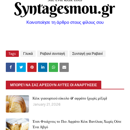
Κοινοποίησε τη άρθρο στους φίλους σου
Tags
Γλυκά
Ραβανί συνταγή
Συνταγή για Ραβανί
ΜΠΟΡΕΊ ΝΑ ΣΑΣ ΑΡΈΣΟΥΝ ΑΥΤΈΣ ΟΙ ΑΝΑΡΤΉΣΕΙΣ
Κέικ γιαουρτιού εύκολο & αφράτο (χωρίς μίξερ)
January 21, 2026
Έτσι Φτιάχνεις το Πιο Αφράτο Κέικ Βανίλιας Χωρίς Ούτε
Ένα Αβγό