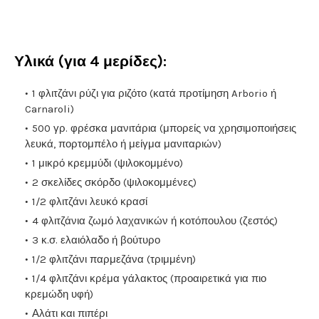
Υλικά
(για 4 μερίδες):
1 φλιτζάνι ρύζι για ριζότο (κατά προτίμηση Arborio ή
Carnaroli)
500 γρ. φρέσκα μανιτάρια (μπορείς να χρησιμοποιήσεις
λευκά, πορτομπέλο ή μείγμα μανιταριών)
1 μικρό κρεμμύδι (ψιλοκομμένο)
2 σκελίδες σκόρδο (ψιλοκομμένες)
1/2 φλιτζάνι λευκό κρασί
4 φλιτζάνια ζωμό λαχανικών ή κοτόπουλου (ζεστός)
3 κ.σ. ελαιόλαδο ή βούτυρο
1/2 φλιτζάνι παρμεζάνα (τριμμένη)
1/4 φλιτζάνι κρέμα γάλακτος (προαιρετικά για πιο
κρεμώδη υφή)
Αλάτι και πιπέρι