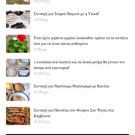
10:09 π.μ.
Συνταγή για Τούρτα Παγωτό με 4 Υλικά!
3:04 μ.μ.
Έτσι έχετε γεράνια γεμάτα λουλούδια: πρέπει να τα ποτίζετε
έτσι για να είναι πάντα ανθισμένα
9:18 μ.μ.
3 κουτάλια ανά λεκάνη και τα λευκά ρούχα θα γίνουν πιο
άσπρα από καινουρια!
10:26 π.μ.
Συνταγή για Νηστίσιμη Μηλόκρεμα με Κανέλα
4:38 μ.μ.
Συνταγή για Πανσέτες στο Φούρνο Σαν Ψητές στα
Κάρβουνα
12:03 π.μ.