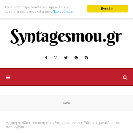
Χρησιμοποιούμε cookies για την καλύτερη
Εντάξει!
εμπειρία σου στη σελίδα μας.
Περισσότερα
Αρχική σελίδα
συνταγή για ριζότο μανιταριών
Ριζότο με μανιτάρια και
παρμεζάνα!