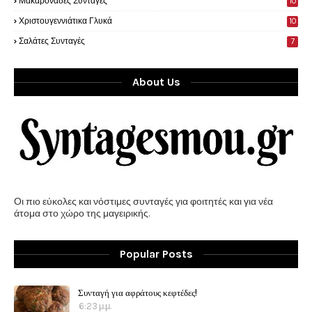
Μακαρονάδες Συνταγές
10
Χριστουγεννιάτικα Γλυκά
10
Σαλάτες Συνταγές
7
About Us
Οι πιο εύκολες και νόστιμες συνταγές για φοιτητές και για νέα
άτομα στο χώρο της μαγειρικής.
Popular Posts
Συνταγή για αφράτους κεφτέδες!
6:23 μ.μ.