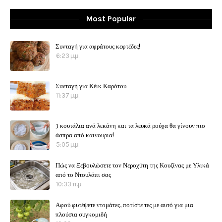
Most Popular
Συνταγή για αφράτους κεφτέδες!
6:23 μ.μ.
Συνταγή για Κέικ Καρότου
11:37 μ.μ.
3 κουτάλια ανά λεκάνη και τα λευκά ρούχα θα γίνουν πιο
άσπρα από καινουρια!
5:05 μ.μ.
Πώς να Ξεβουλώσετε τον Νεροχύτη της Κουζίνας με Υλικά
από το Ντουλάπι σας
10:33 π.μ.
Αφού φυτέψετε ντομάτες, ποτίστε τες με αυτό για μια
πλούσια συγκομιδή