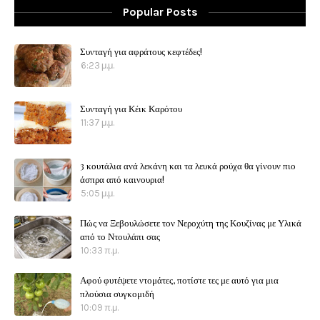
Popular Posts
Συνταγή για αφράτους κεφτέδες!
6:23 μ.μ.
Συνταγή για Κέικ Καρότου
11:37 μ.μ.
3 κουτάλια ανά λεκάνη και τα λευκά ρούχα θα γίνουν πιο
άσπρα από καινουρια!
5:05 μ.μ.
Πώς να Ξεβουλώσετε τον Νεροχύτη της Κουζίνας με Υλικά
από το Ντουλάπι σας
10:33 π.μ.
Αφού φυτέψετε ντομάτες, ποτίστε τες με αυτό για μια
πλούσια συγκομιδή
10:09 π.μ.