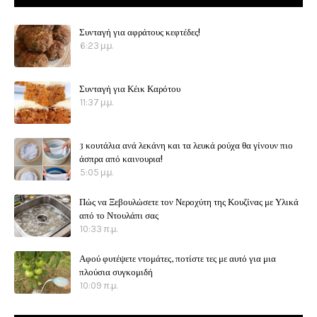
Συνταγή για αφράτους κεφτέδες!
6:23 μ.μ.
Συνταγή για Κέικ Καρότου
11:37 μ.μ.
3 κουτάλια ανά λεκάνη και τα λευκά ρούχα θα γίνουν πιο
άσπρα από καινουρια!
5:05 μ.μ.
Πώς να Ξεβουλώσετε τον Νεροχύτη της Κουζίνας με Υλικά
από το Ντουλάπι σας
10:33 π.μ.
Αφού φυτέψετε ντομάτες, ποτίστε τες με αυτό για μια
πλούσια συγκομιδή
10:09 π.μ.