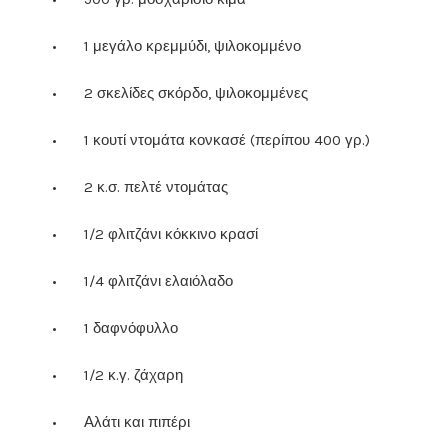
•
1 μεγάλο κρεμμύδι, ψιλοκομμένο
•
2 σκελίδες σκόρδο, ψιλοκομμένες
•
1 κουτί ντομάτα κονκασέ (περίπου 400 γρ.)
•
2 κ.σ. πελτέ ντομάτας
•
1/2 φλιτζάνι κόκκινο κρασί
•
1/4 φλιτζάνι ελαιόλαδο
•
1 δαφνόφυλλο
•
1/2 κ.γ. ζάχαρη
•
Αλάτι και πιπέρι