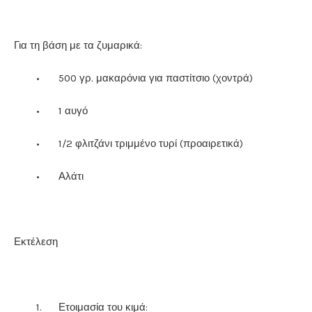
Για τη βάση με τα ζυμαρικά:
•
500 γρ. μακαρόνια για παστίτσιο (χοντρά)
•
1 αυγό
•
1/2 φλιτζάνι τριμμένο τυρί (προαιρετικά)
•
Αλάτι
Εκτέλεση
1.
Ετοιμασία του κιμά: