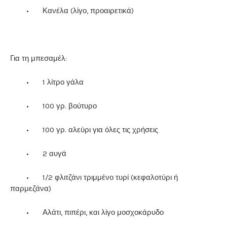
•
Κανέλα (λίγο, προαιρετικά)
Για τη μπεσαμέλ:
•
1 λίτρο γάλα
•
100 γρ. βούτυρο
•
100 γρ. αλεύρι για όλες τις χρήσεις
•
2 αυγά
•
1/2 φλιτζάνι τριμμένο τυρί (κεφαλοτύρι ή
παρμεζάνα)
•
Αλάτι, πιπέρι, και λίγο μοσχοκάρυδο