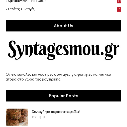
Χριστουγεννιάτικα Γλυκά
10
Σαλάτες Συνταγές
7
About Us
Οι πιο εύκολες και νόστιμες συνταγές για φοιτητές και για νέα
άτομα στο χώρο της μαγειρικής.
Popular Posts
Συνταγή για αφράτους κεφτέδες!
6:23 μ.μ.