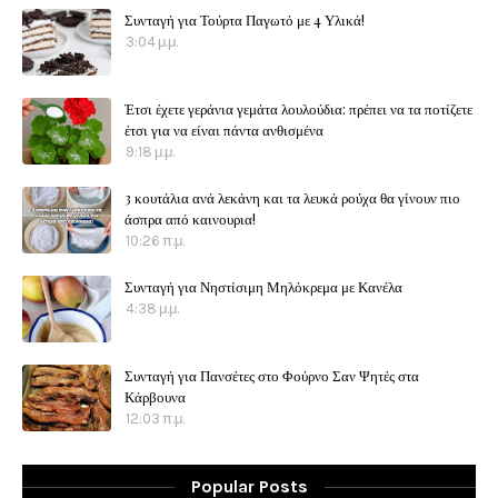
Συνταγή για Τούρτα Παγωτό με 4 Υλικά!
3:04 μ.μ.
Έτσι έχετε γεράνια γεμάτα λουλούδια: πρέπει να τα ποτίζετε
έτσι για να είναι πάντα ανθισμένα
9:18 μ.μ.
3 κουτάλια ανά λεκάνη και τα λευκά ρούχα θα γίνουν πιο
άσπρα από καινουρια!
10:26 π.μ.
Συνταγή για Νηστίσιμη Μηλόκρεμα με Κανέλα
4:38 μ.μ.
Συνταγή για Πανσέτες στο Φούρνο Σαν Ψητές στα
Κάρβουνα
12:03 π.μ.
Popular Posts