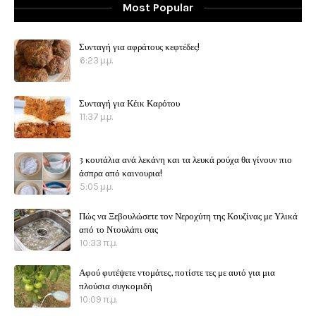
Most Popular
Συνταγή για αφράτους κεφτέδες!
6:23 μ.μ.
Συνταγή για Κέικ Καρότου
11:37 μ.μ.
3 κουτάλια ανά λεκάνη και τα λευκά ρούχα θα γίνουν πιο
άσπρα από καινουρια!
5:05 μ.μ.
Πώς να Ξεβουλώσετε τον Νεροχύτη της Κουζίνας με Υλικά
από το Ντουλάπι σας
10:33 π.μ.
Αφού φυτέψετε ντομάτες, ποτίστε τες με αυτό για μια
πλούσια συγκομιδή
10:09 π.μ.