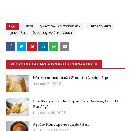
Tags
Γλυκά
γλυκά των Χριστουγέννων
Εύκολα γλυκά
χιονούλες
Χριστουγεννιάτικα γλυκά
ΜΠΟΡΕΊ ΝΑ ΣΑΣ ΑΡΈΣΟΥΝ ΑΥΤΈΣ ΟΙ ΑΝΑΡΤΉΣΕΙΣ
Κέικ γιαουρτιού εύκολο & αφράτο (χωρίς μίξερ)
January 21, 2026
Έτσι Φτιάχνεις το Πιο Αφράτο Κέικ Βανίλιας Χωρίς Ούτε
Ένα Αβγό
November 10, 2025
Αφράτο Κέικ Λεμονιού χωρίς Μίξερ
September 26, 2025