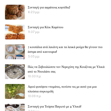
Συνταγή για αφράτους κεφτέδες!
6:23 μ.μ.
Συνταγή για Κέικ Καρότου
11:37 μ.μ.
3 κουτάλια ανά λεκάνη και τα λευκά ρούχα θα γίνουν πιο
άσπρα από καινουρια!
5:05 μ.μ.
Πώς να Ξεβουλώσετε τον Νεροχύτη της Κουζίνας με Υλικά
από το Ντουλάπι σας
10:33 π.μ.
Αφού φυτέψετε ντομάτες, ποτίστε τες με αυτό για μια
πλούσια συγκομιδή
10:09 π.μ.
Συνταγή για Τούρτα Παγωτό με 4 Υλικά!