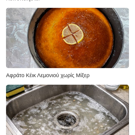
Αφράτο Κέικ Λεμονιού χωρίς Μίξερ