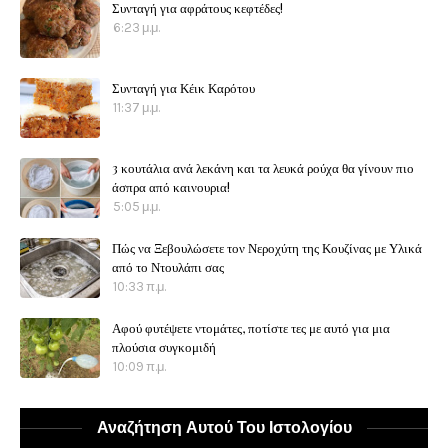
Συνταγή για αφράτους κεφτέδες!
6:23 μ.μ.
Συνταγή για Κέικ Καρότου
11:37 μ.μ.
3 κουτάλια ανά λεκάνη και τα λευκά ρούχα θα γίνουν πιο
άσπρα από καινουρια!
5:05 μ.μ.
Πώς να Ξεβουλώσετε τον Νεροχύτη της Κουζίνας με Υλικά
από το Ντουλάπι σας
10:33 π.μ.
Αφού φυτέψετε ντομάτες, ποτίστε τες με αυτό για μια
πλούσια συγκομιδή
10:09 π.μ.
Αναζήτηση Αυτού Του Ιστολογίου