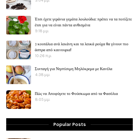
3:04 μ.μ.
Έτσι έχετε γεράνια γεμάτα λουλούδια: πρέπει να τα ποτίζετε
έτσι για να είναι πάντα ανθισμένα
9:18 μ.μ.
3 κουτάλια ανά λεκάνη και τα λευκά ρούχα θα γίνουν πιο
άσπρα από καινουρια!
10:26 π.μ.
Συνταγή για Νηστίσιμη Μηλόκρεμα με Κανέλα
4:38 μ.μ.
Πώς να Αποφύγετε το Φούσκωμα από τα Φασόλια
8:05 μ.μ.
Popular Posts