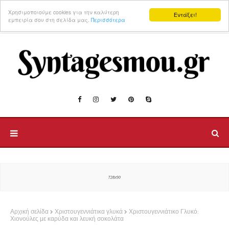
Χρησιμοποιούμε cookies για την καλύτερη
Εντάξει!
εμπειρία σου στη σελίδα μας.
Περισσότερα
Αρχική σελίδα
Χριστουγεννιάτικα γλυκά
Χριστουγεννιάτικο Γλυκό:
Χιονούλες με καρύδα και λευκή σοκολάτα