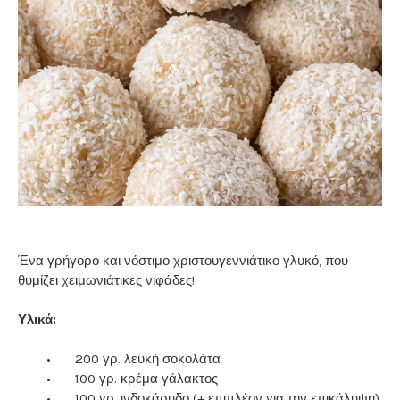
Ένα γρήγορο και νόστιμο χριστουγεννιάτικο γλυκό, που
θυμίζει χειμωνιάτικες νιφάδες!
Υλικά:
•
200 γρ. λευκή σοκολάτα
•
100 γρ. κρέμα γάλακτος
•
100 γρ. ινδοκάρυδο (+ επιπλέον για την επικάλυψη)